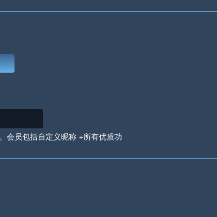
Deep Water
On the Beach
Mus
Circuits
Glazed Over
In 
。会员包括自定义昵称 +所有优质功
Big Spender
Hit the Slopes
Boo