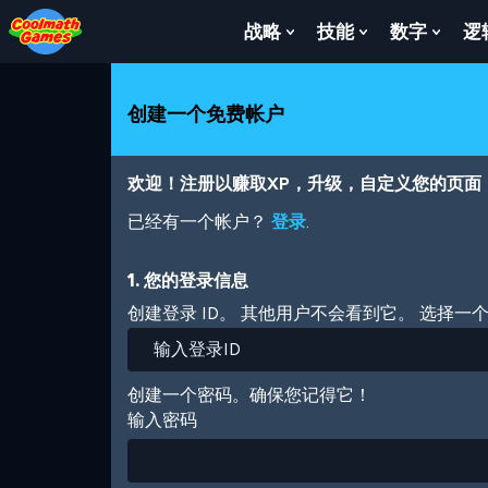
Skip
Skip
Skip
Skip
跳
to
to
to
to
转
战略
技能
数字
逻
Show
Show
Show
Top
Navigation
Main
Footer
到
Submenu
Submenu
Subm
of
Content
主
For
For
For
Page
要
战
技
数
创建一个免费帐户
内
略
能
字
容
欢迎！注册以赚取XP，升级，自定义您的页面
已经有一个帐户？
登录
.
1. 您的登录信息
创建登录 ID。 其他用户不会看到它。 选择一
创建一个密码。确保您记得它！
输入密码