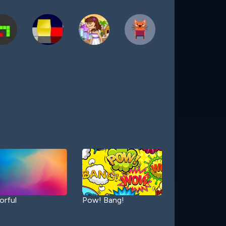
orful
Pow! Bang!