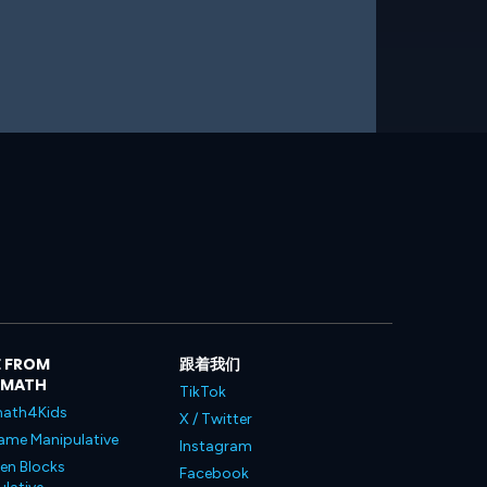
 FROM
跟着我们
LMATH
TikTok
ath4Kids
X / Twitter
ame Manipulative
Instagram
en Blocks
Facebook