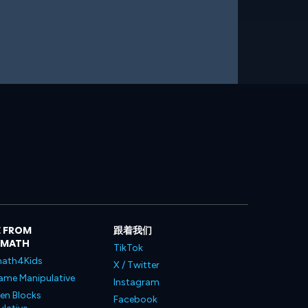
 FROM
跟着我们
LMATH
TikTok
ath4Kids
X / Twitter
ame Manipulative
Instagram
en Blocks
Facebook