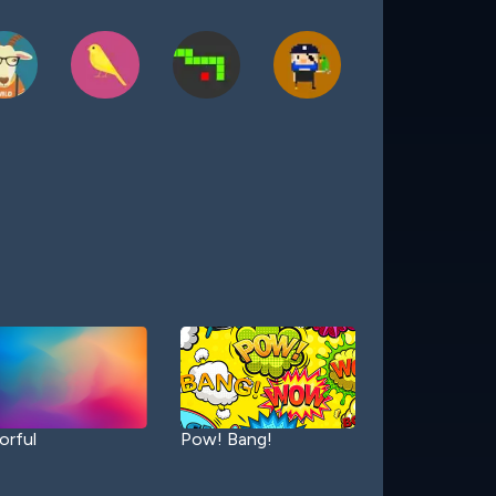
orful
Pow! Bang!