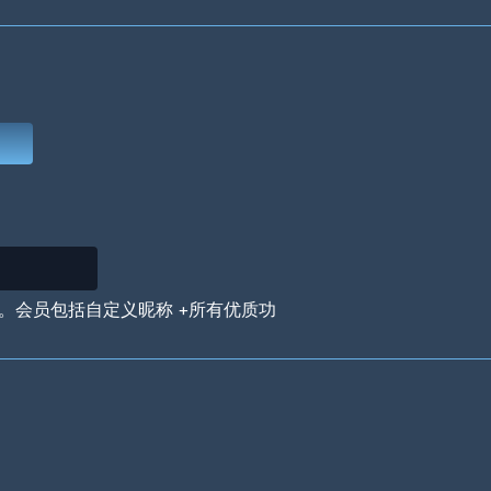
Deep Water
On the Beach
Mus
Circuits
Glazed Over
In 
。会员包括自定义昵称 +所有优质功
Big Spender
Hit the Slopes
Boo