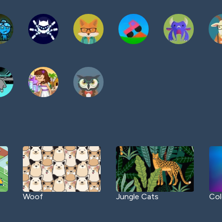
Woof
Jungle Cats
Col