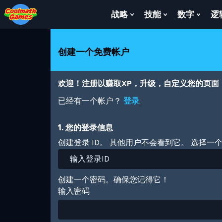
Skip
Skip
Skip
Skip
跳
to
to
to
to
转
战略
技能
数字
逻
Show
Show
Show
Top
Navigation
Main
Footer
到
Submenu
Submenu
Subm
of
Content
主
For
For
For
Page
要
战
技
数
创建一个免费帐户
内
略
能
字
容
欢迎！注册以赚取XP，升级，自定义您的页面
已经有一个帐户？
登录
.
1. 您的登录信息
创建登录 ID。 其他用户不会看到它。 选择一
创建一个密码。确保您记得它！
输入密码