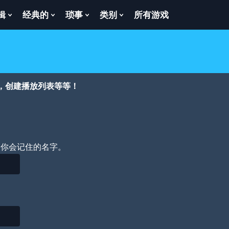
辑
经典的
琐事
类别
所有游戏
Show
Show
Show
Show
enu
Submenu
Submenu
Submenu
Submenu
For
For
For
For
逻
经
琐
类
辑
典
事
别
的
，创建播放列表等等！
个你会记住的名字。