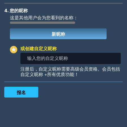
4. 您的昵称
这是其他用户会为您看到的名称：
Woof
Jungle Cats
或创建自定义昵称
输
入
您
Colorful
Pow! Bang!
注册后，自定义昵称需要高级会员资格。会员包括
的
自定义昵称 +所有优质功能！
自
定
义
昵
称
Robotic
International