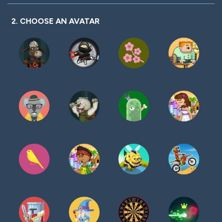
密
码
2. CHOOSE AN AVATAR