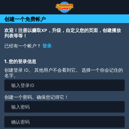
Skip
Skip
Skip
Skip
跳
to
to
to
to
转
Top
Navigation
Main
Footer
到
创建一个免费帐户
of
Content
主
Page
要
内
欢迎！注册以赚取XP，升级，自定义您的页面，创建播放
容
列表等等！
已经有一个帐户？
登录
.
1. 您的登录信息
创建登录 ID。 其他用户不会看到它。 选择一个你会记住的
名字。
创建一个密码。确保您记得它！
输
入
密
确
码
认