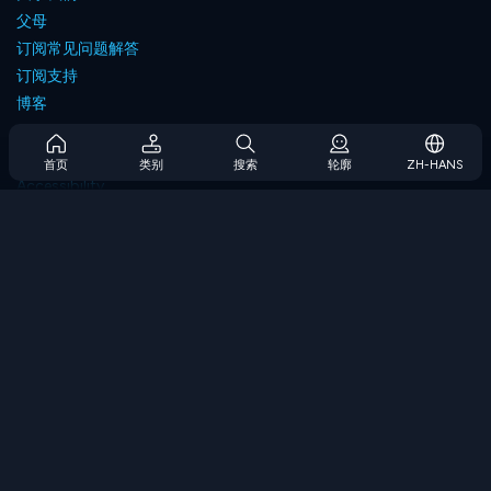
父母
订阅常见问题解答
订阅支持
博客
Developers
联系我们
首页
类别
搜索
轮廓
ZH-HANS
Accessibility
浏览游戏
策略游戏
技能游戏
数字游戏
逻辑游戏
内存游戏
经典游戏
科学游戏
地理游戏
下载我们的应用程序