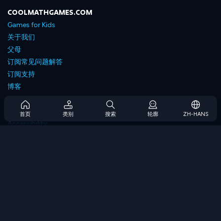
COOLMATHGAMES.COM
Games for Kids
关于我们
父母
订阅常见问题解答
订阅支持
博客
Developers
联系我们
首页
类别
搜索
轮廓
ZH-HANS
Accessibility
浏览游戏
策略游戏
技能游戏
数字游戏
逻辑游戏
内存游戏
经典游戏