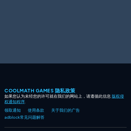
Ooh! Aah!
Night Game
Big Spender
Hit the Slopes
Book Smart
Sunburst
COOLMATH GAMES 隐私政策
如果您认为未经您的许可就在我们的网站上，请遵循此信息
版权侵
权通知程序
.
领取通知
使用条款
关于我们的广告
adblock常见问题解答