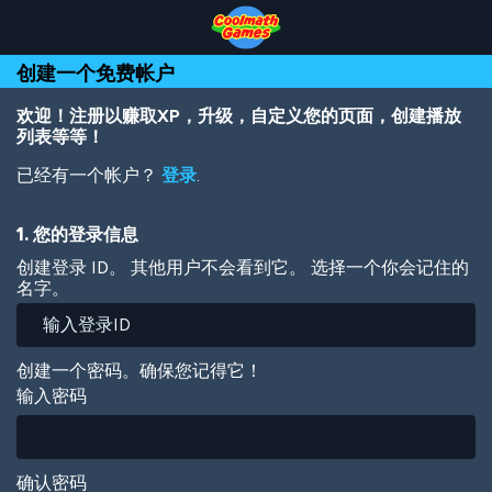
Skip
Skip
Skip
Skip
跳
to
to
to
to
转
Top
Navigation
Main
Footer
到
创建一个免费帐户
of
Content
主
Page
要
内
欢迎！注册以赚取XP，升级，自定义您的页面，创建播放
容
列表等等！
已经有一个帐户？
登录
.
1. 您的登录信息
创建登录 ID。 其他用户不会看到它。 选择一个你会记住的
名字。
创建一个密码。确保您记得它！
输入密码
确认密码