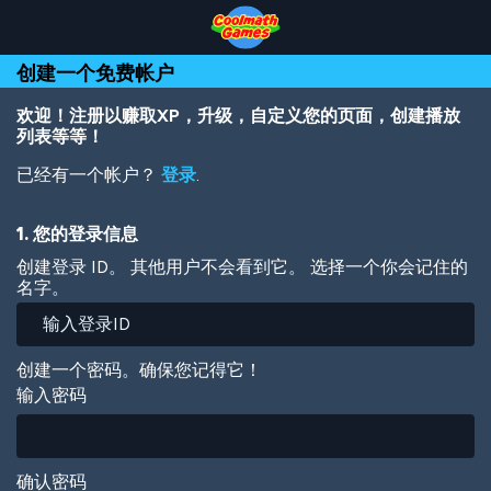
Skip
Skip
Skip
Skip
跳
to
to
to
to
转
Top
Navigation
Main
Footer
到
创建一个免费帐户
of
Content
主
Page
要
内
欢迎！注册以赚取XP，升级，自定义您的页面，创建播放
容
列表等等！
已经有一个帐户？
登录
.
1. 您的登录信息
创建登录 ID。 其他用户不会看到它。 选择一个你会记住的
名字。
创建一个密码。确保您记得它！
输入密码
确认密码