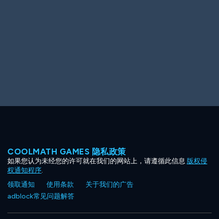
Ooh! Aah!
Night Game
Big Spender
Hit the Slopes
Book Smart
Sunburst
COOLMATH GAMES 隐私政策
如果您认为未经您的许可就在我们的网站上，请遵循此信息
版权侵
权通知程序
.
领取通知
使用条款
关于我们的广告
adblock常见问题解答