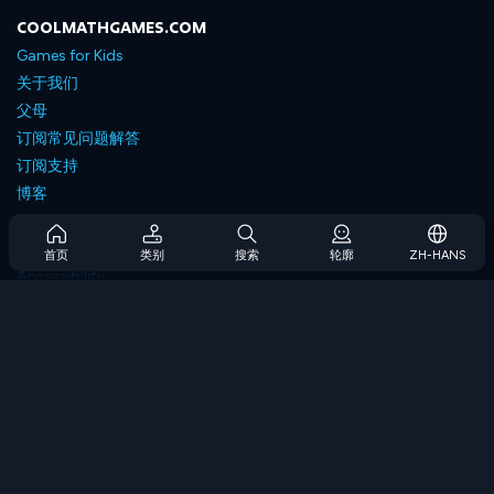
COOLMATHGAMES.COM
Games for Kids
关于我们
父母
订阅常见问题解答
订阅支持
博客
Developers
联系我们
首页
类别
搜索
轮廓
ZH-HANS
Accessibility
浏览游戏
策略游戏
技能游戏
数字游戏
逻辑游戏
内存游戏
经典游戏