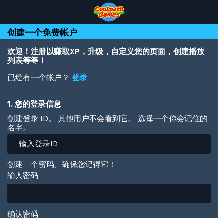
Skip
Skip
Skip
Skip
跳
to
to
to
to
转
Top
Navigation
Main
Footer
到
创建一个免费帐户
of
Content
主
Page
要
内
欢迎！注册以赚取XP，升级，自定义您的页面，创建播放
容
列表等等！
已经有一个帐户？
登录
.
1. 您的登录信息
创建登录 ID。 其他用户不会看到它。 选择一个你会记住的
名字。
创建一个密码。确保您记得它！
输入密码
确认密码