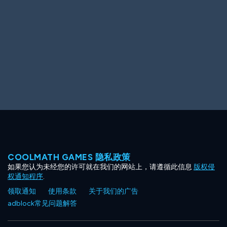
Ooh! Aah!
Night Game
Big Spender
Hit the Slopes
Book Smart
Sunburst
COOLMATH GAMES 隐私政策
如果您认为未经您的许可就在我们的网站上，请遵循此信息
版权侵
权通知程序
.
领取通知
使用条款
关于我们的广告
adblock常见问题解答