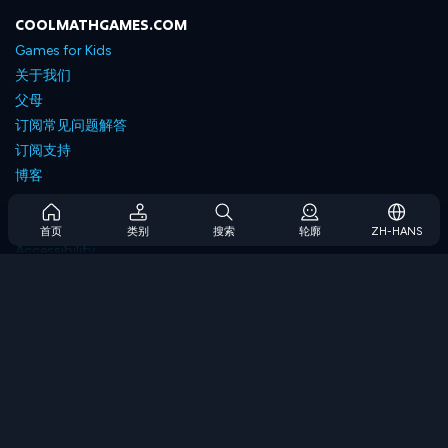
COOLMATHGAMES.COM
Games for Kids
关于我们
父母
订阅常见问题解答
订阅支持
博客
Developers
联系我们
首页
类别
搜索
轮廓
ZH-HANS
Accessibility
浏览游戏
策略游戏
技能游戏
数字游戏
逻辑游戏
内存游戏
经典游戏