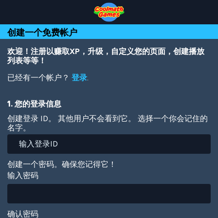
Skip
Skip
Skip
Skip
跳
to
to
to
to
转
Top
Navigation
Main
Footer
到
创建一个免费帐户
of
Content
主
Page
要
内
欢迎！注册以赚取XP，升级，自定义您的页面，创建播放
容
列表等等！
已经有一个帐户？
登录
.
1. 您的登录信息
创建登录 ID。 其他用户不会看到它。 选择一个你会记住的
名字。
创建一个密码。确保您记得它！
输入密码
确认密码