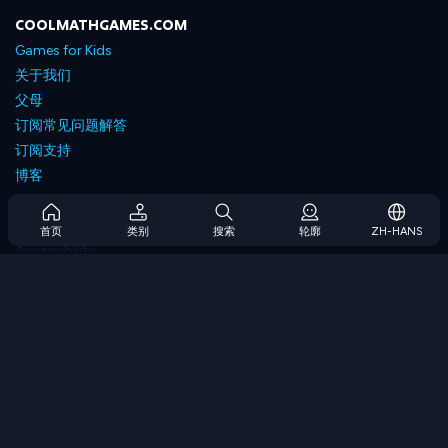
COOLMATHGAMES.COM
Games for Kids
关于我们
父母
订阅常见问题解答
订阅支持
博客
Developers
联系我们
首页
类别
搜索
轮廓
ZH-HANS
Accessibility
浏览游戏
策略游戏
技能游戏
数字游戏
逻辑游戏
内存游戏
经典游戏