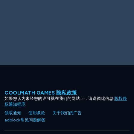
Ooh! Aah!
Night Game
Big Spender
Hit the Slopes
Book Smart
Sunburst
COOLMATH GAMES 隐私政策
如果您认为未经您的许可就在我们的网站上，请遵循此信息
版权侵
权通知程序
.
领取通知
使用条款
关于我们的广告
adblock常见问题解答