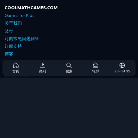
COOLMATHGAMES.COM
Games for Kids
关于我们
父母
订阅常见问题解答
订阅支持
博客
Developers
联系我们
首页
类别
搜索
轮廓
ZH-HANS
Accessibility
浏览游戏
策略游戏
技能游戏
数字游戏
逻辑游戏
内存游戏
经典游戏