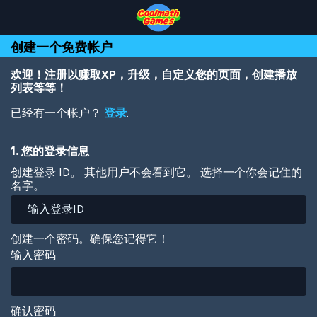
Skip
Skip
Skip
Skip
跳
to
to
to
to
转
Top
Navigation
Main
Footer
到
创建一个免费帐户
of
Content
主
Page
要
内
欢迎！注册以赚取XP，升级，自定义您的页面，创建播放
容
列表等等！
已经有一个帐户？
登录
.
1. 您的登录信息
创建登录 ID。 其他用户不会看到它。 选择一个你会记住的
名字。
创建一个密码。确保您记得它！
输入密码
确认密码