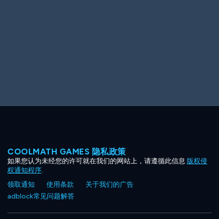
Ooh! Aah!
Night Game
Big Spender
Hit the Slopes
Book Smart
Sunburst
COOLMATH GAMES 隐私政策
如果您认为未经您的许可就在我们的网站上，请遵循此信息
版权侵
权通知程序
.
领取通知
使用条款
关于我们的广告
adblock常见问题解答