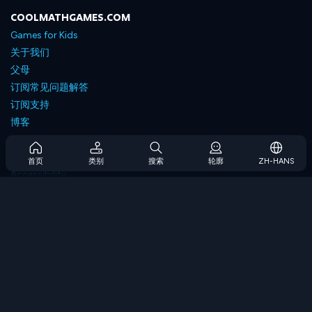
COOLMATHGAMES.COM
Games for Kids
关于我们
父母
订阅常见问题解答
订阅支持
博客
Developers
联系我们
首页
类别
搜索
轮廓
ZH-HANS
Accessibility
浏览游戏
策略游戏
技能游戏
数字游戏
逻辑游戏
内存游戏
经典游戏