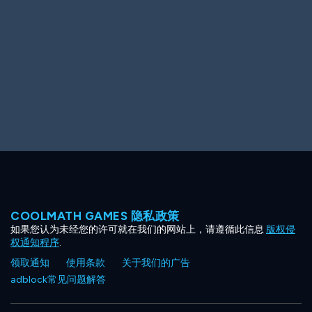
Ooh! Aah!
Night Game
Big Spender
Hit the Slopes
Book Smart
Sunburst
COOLMATH GAMES 隐私政策
如果您认为未经您的许可就在我们的网站上，请遵循此信息
版权侵
权通知程序
.
领取通知
使用条款
关于我们的广告
adblock常见问题解答