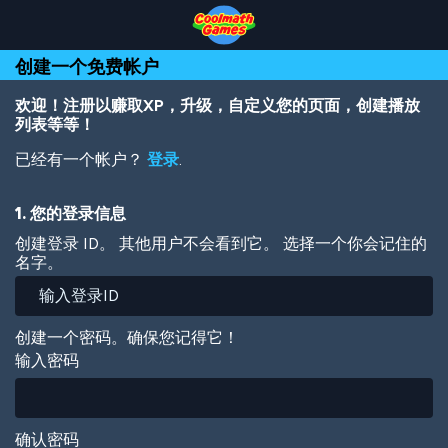
Skip
Skip
Skip
Skip
跳
to
to
to
to
转
Top
Navigation
Main
Footer
到
创建一个免费帐户
of
Content
主
Page
要
内
欢迎！注册以赚取XP，升级，自定义您的页面，创建播放
容
列表等等！
已经有一个帐户？
登录
.
1. 您的登录信息
创建登录 ID。 其他用户不会看到它。 选择一个你会记住的
名字。
创建一个密码。确保您记得它！
输入密码
确认密码