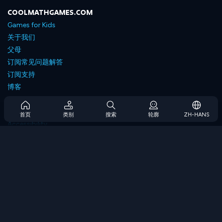
COOLMATHGAMES.COM
Games for Kids
关于我们
父母
订阅常见问题解答
订阅支持
博客
Developers
联系我们
首页
类别
搜索
轮廓
ZH-HANS
Accessibility
浏览游戏
策略游戏
技能游戏
数字游戏
逻辑游戏
内存游戏
经典游戏