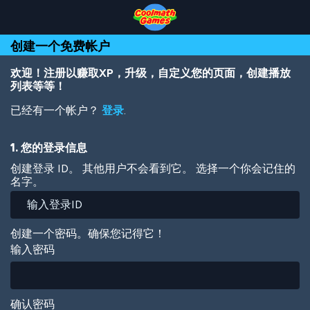
Skip
Skip
Skip
Skip
跳
to
to
to
to
转
Top
Navigation
Main
Footer
到
创建一个免费帐户
of
Content
主
Page
要
内
欢迎！注册以赚取XP，升级，自定义您的页面，创建播放
容
列表等等！
已经有一个帐户？
登录
.
1. 您的登录信息
创建登录 ID。 其他用户不会看到它。 选择一个你会记住的
名字。
创建一个密码。确保您记得它！
输入密码
确认密码