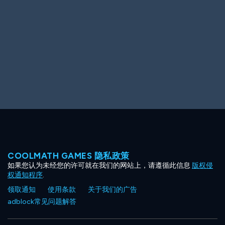
Ooh! Aah!
Night Game
Big Spender
Hit the Slopes
Book Smart
Sunburst
COOLMATH GAMES 隐私政策
如果您认为未经您的许可就在我们的网站上，请遵循此信息
版权侵
权通知程序
.
领取通知
使用条款
关于我们的广告
adblock常见问题解答