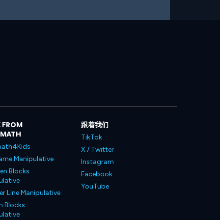
 FROM
跟着我们
LMATH
TikTok
ath4Kids
X / Twitter
ame Manipulative
Instagram
en Blocks
Facebook
lative
YouTube
 Line Manipulative
n Blocks
lative