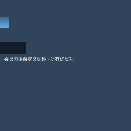
Deep Water
On the Beach
Mus
Circuits
Glazed Over
In 
。会员包括自定义昵称 +所有优质功
Big Spender
Hit the Slopes
Boo