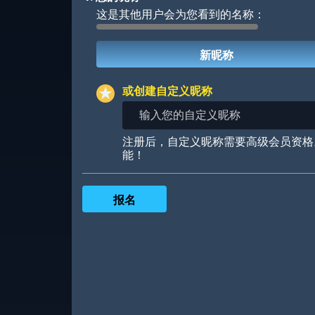
这是其他用户会为您看到的名称：
Robotic
International
或创建自定义昵称
输
入
您
Big City
Starlight
注册后，自定义昵称需要高级会员资格
的
能！
自
定
义
昵
称
Ooh! Aah!
Night Game