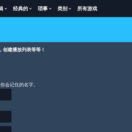
辑
经典的
琐事
类别
所有游戏
Show
Show
Show
Show
enu
Submenu
Submenu
Submenu
Submenu
For
For
For
For
逻
经
琐
类
辑
典
事
别
的
，创建播放列表等等！
个你会记住的名字。