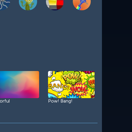
orful
Pow! Bang!