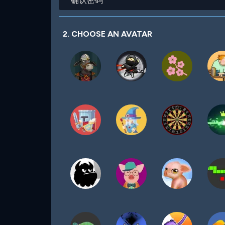
认
密
码
2. CHOOSE AN AVATAR