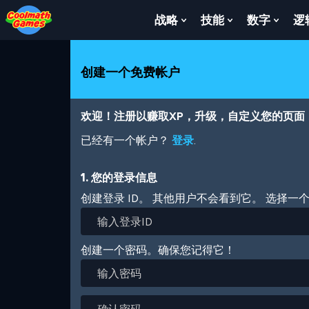
Skip
Skip
Skip
Skip
跳
to
to
to
to
转
战略
技能
数字
逻
Show
Show
Show
Top
Navigation
Main
Footer
到
Submenu
Submenu
Subm
of
Content
主
For
For
For
Page
要
战
技
数
创建一个免费帐户
内
略
能
字
容
欢迎！注册以赚取XP，升级，自定义您的页面
已经有一个帐户？
登录
.
1. 您的登录信息
创建登录 ID。 其他用户不会看到它。 选择一
创建一个密码。确保您记得它！
输
入
密
确
码