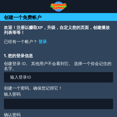
Skip
Skip
Skip
Skip
跳
to
to
to
to
转
Top
Navigation
Main
Footer
到
创建一个免费帐户
of
Content
主
Page
要
内
欢迎！注册以赚取XP，升级，自定义您的页面，创建播放
容
列表等等！
已经有一个帐户？
登录
.
1. 您的登录信息
创建登录 ID。 其他用户不会看到它。 选择一个你会记住的
名字。
创建一个密码。确保您记得它！
输入密码
确认密码