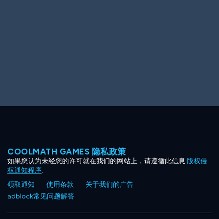
Ooh! Aah!
Night Game
Big Spender
Hit the Slopes
Book Smart
Sunburst
COOLMATH GAMES 隐私政策
如果您认为未经您的许可就在我们的网站上，请遵循此信息
版权侵
权通知程序
.
领取通知
使用条款
关于我们的广告
adblock常见问题解答