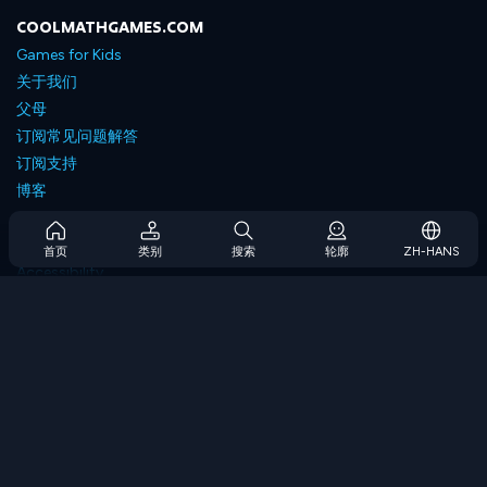
COOLMATHGAMES.COM
Games for Kids
关于我们
父母
订阅常见问题解答
订阅支持
博客
Developers
联系我们
首页
类别
搜索
轮廓
ZH-HANS
Accessibility
浏览游戏
策略游戏
技能游戏
数字游戏
逻辑游戏
内存游戏
经典游戏