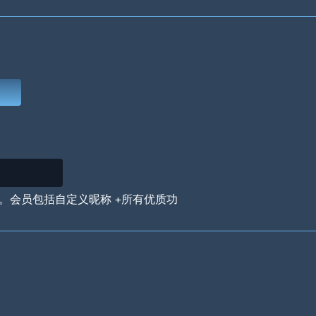
Deep Water
On the Beach
Mus
Circuits
Glazed Over
In 
。会员包括自定义昵称 +所有优质功
Big Spender
Hit the Slopes
Boo