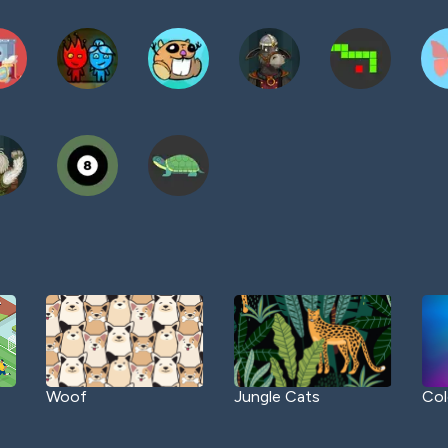
Woof
Jungle Cats
Col