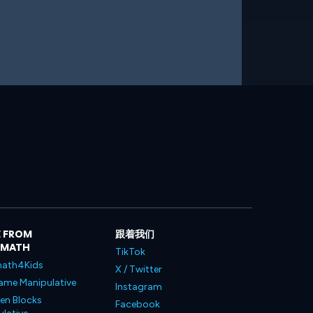
 FROM
跟着我们
LMATH
TikTok
ath4Kids
X / Twitter
ame Manipulative
Instagram
en Blocks
Facebook