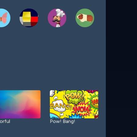
orful
Pow! Bang!