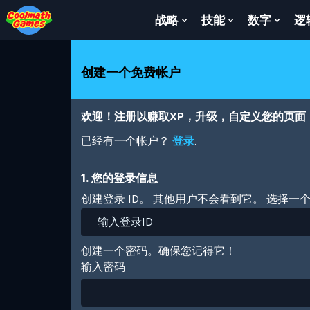
Skip
Skip
Skip
Skip
跳
to
to
to
to
转
战略
技能
数字
逻
Show
Show
Show
Top
Navigation
Main
Footer
到
Submenu
Submenu
Subm
of
Content
主
For
For
For
Page
要
战
技
数
创建一个免费帐户
内
略
能
字
容
欢迎！注册以赚取XP，升级，自定义您的页面
已经有一个帐户？
登录
.
1. 您的登录信息
创建登录 ID。 其他用户不会看到它。 选择一
创建一个密码。确保您记得它！
输入密码