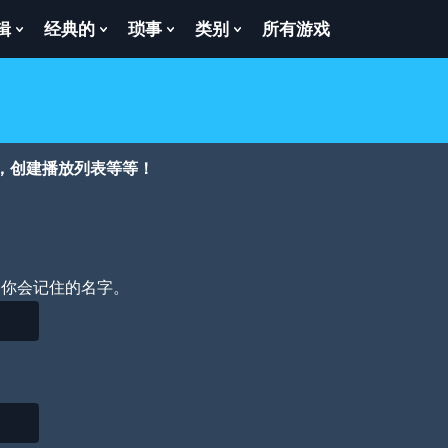
辑
经典的
琐事
类别
所有游戏
Show
Show
Show
Show
enu
Submenu
Submenu
Submenu
Submenu
For
For
For
For
逻
经
琐
类
辑
典
事
别
的
，创建播放列表等等！
个你会记住的名字。