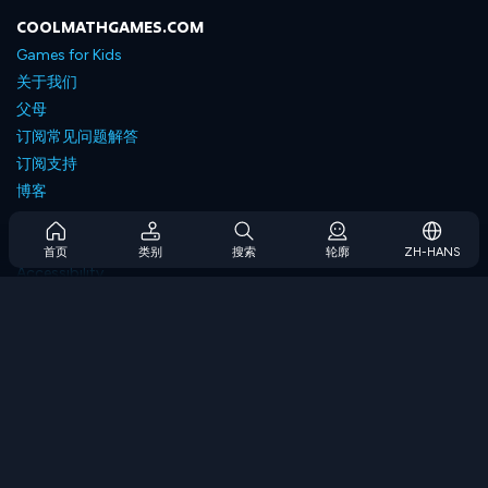
COOLMATHGAMES.COM
Games for Kids
关于我们
父母
订阅常见问题解答
订阅支持
博客
Developers
联系我们
首页
类别
搜索
轮廓
ZH-HANS
Accessibility
浏览游戏
策略游戏
技能游戏
数字游戏
逻辑游戏
内存游戏
经典游戏