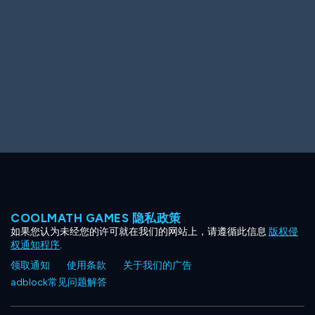
Ooh! Aah!
Night Game
Big Spender
Hit the Slopes
Book Smart
Sunburst
COOLMATH GAMES 隐私政策
如果您认为未经您的许可就在我们的网站上，请遵循此信息
版权侵
权通知程序
.
领取通知
使用条款
关于我们的广告
adblock常见问题解答