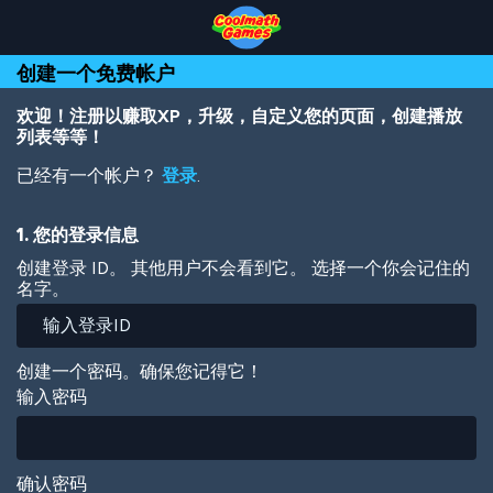
Skip
Skip
Skip
Skip
跳
to
to
to
to
转
Top
Navigation
Main
Footer
到
创建一个免费帐户
of
Content
主
Page
要
内
欢迎！注册以赚取XP，升级，自定义您的页面，创建播放
容
列表等等！
已经有一个帐户？
登录
.
1. 您的登录信息
创建登录 ID。 其他用户不会看到它。 选择一个你会记住的
名字。
创建一个密码。确保您记得它！
输入密码
确认密码