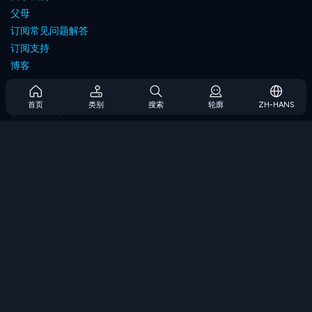
父母
订阅常见问题解答
订阅支持
博客
Developers
联系我们
首页
类别
搜索
轮廓
ZH-HANS
Accessibility
浏览游戏
策略游戏
技能游戏
数字游戏
逻辑游戏
内存游戏
经典游戏
科学游戏
地理游戏
下载我们的应用程序