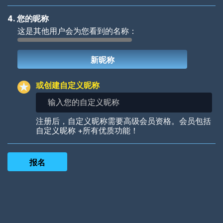
4. 您的昵称
这是其他用户会为您看到的名称：
Woof
Jungle Cats
或创建自定义昵称
输
入
您
Colorful
Pow! Bang!
注册后，自定义昵称需要高级会员资格。会员包括
的
自定义昵称 +所有优质功能！
自
定
义
昵
称
Robotic
International