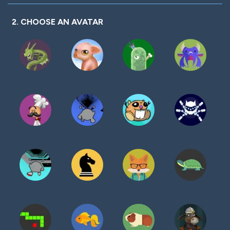
密
码
2. CHOOSE AN AVATAR