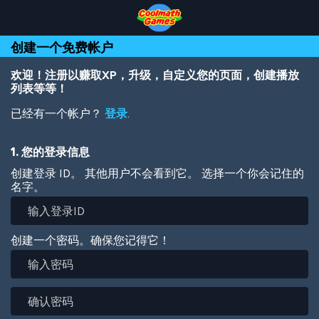
Skip
Skip
Skip
Skip
跳
to
to
to
to
转
Top
Navigation
Main
Footer
到
创建一个免费帐户
of
Content
主
Page
要
内
欢迎！注册以赚取XP，升级，自定义您的页面，创建播放
容
列表等等！
已经有一个帐户？
登录
.
1. 您的登录信息
创建登录 ID。 其他用户不会看到它。 选择一个你会记住的
名字。
创建一个密码。确保您记得它！
输
入
密
确
码
认