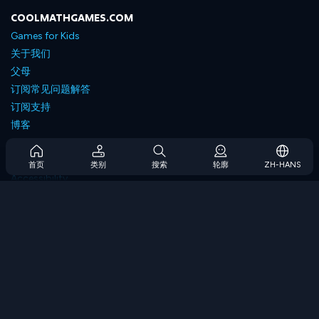
COOLMATHGAMES.COM
Games for Kids
关于我们
父母
订阅常见问题解答
订阅支持
博客
Developers
联系我们
首页
类别
搜索
轮廓
ZH-HANS
Accessibility
浏览游戏
策略游戏
技能游戏
数字游戏
逻辑游戏
内存游戏
经典游戏