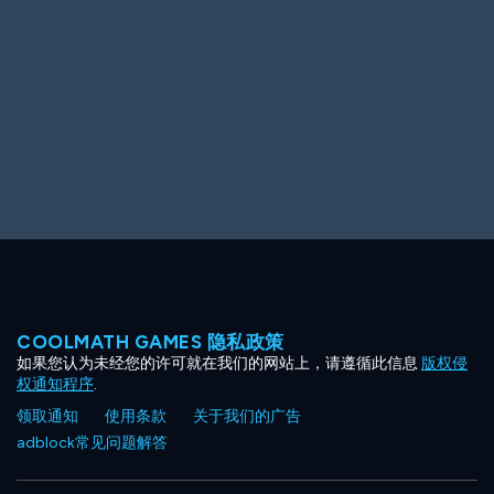
Ooh! Aah!
Night Game
Big Spender
Hit the Slopes
Book Smart
Sunburst
COOLMATH GAMES 隐私政策
如果您认为未经您的许可就在我们的网站上，请遵循此信息
版权侵
权通知程序
.
领取通知
使用条款
关于我们的广告
adblock常见问题解答