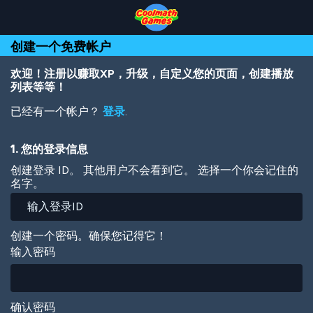
Skip
Skip
Skip
Skip
跳
to
to
to
to
转
Top
Navigation
Main
Footer
到
创建一个免费帐户
of
Content
主
Page
要
内
欢迎！注册以赚取XP，升级，自定义您的页面，创建播放
容
列表等等！
已经有一个帐户？
登录
.
1. 您的登录信息
创建登录 ID。 其他用户不会看到它。 选择一个你会记住的
名字。
创建一个密码。确保您记得它！
输入密码
确认密码