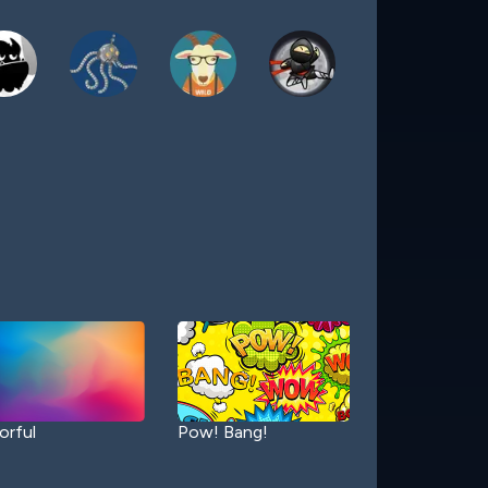
orful
Pow! Bang!