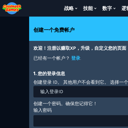
Skip
Skip
Skip
Skip
跳
to
to
to
to
转
战略
技能
数字
逻
Show
Show
Show
Top
Navigation
Main
Footer
到
Submenu
Submenu
Subm
of
Content
主
For
For
For
Page
要
战
技
数
创建一个免费帐户
内
略
能
字
容
欢迎！注册以赚取XP，升级，自定义您的页面
已经有一个帐户？
登录
.
1. 您的登录信息
创建登录 ID。 其他用户不会看到它。 选择一
创建一个密码。确保您记得它！
输入密码