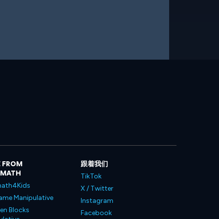
 FROM
跟着我们
LMATH
TikTok
ath4Kids
X / Twitter
ame Manipulative
Instagram
en Blocks
Facebook