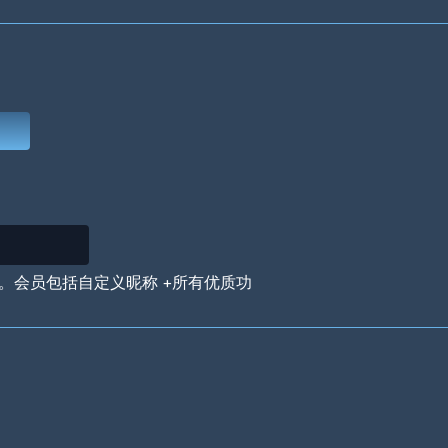
Deep Water
On the Beach
Mus
Circuits
Glazed Over
In 
。会员包括自定义昵称 +所有优质功
Big Spender
Hit the Slopes
Boo