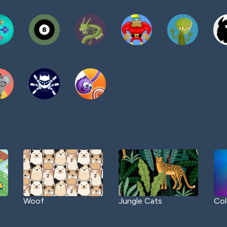
Woof
Jungle Cats
Col