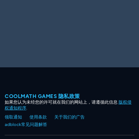
Ooh! Aah!
Night Game
Big Spender
Hit the Slopes
Book Smart
Sunburst
COOLMATH GAMES 隐私政策
如果您认为未经您的许可就在我们的网站上，请遵循此信息
版权侵
权通知程序
.
领取通知
使用条款
关于我们的广告
adblock常见问题解答