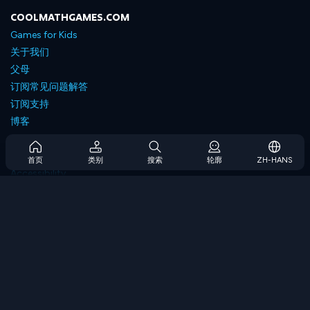
COOLMATHGAMES.COM
Games for Kids
关于我们
父母
订阅常见问题解答
订阅支持
博客
Developers
联系我们
首页
类别
搜索
轮廓
ZH-HANS
Accessibility
浏览游戏
策略游戏
技能游戏
数字游戏
逻辑游戏
内存游戏
经典游戏