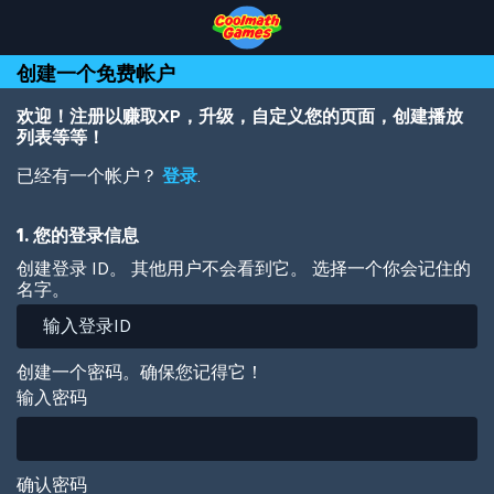
Skip
Skip
Skip
Skip
跳
to
to
to
to
转
Top
Navigation
Main
Footer
到
创建一个免费帐户
of
Content
主
Page
要
内
欢迎！注册以赚取XP，升级，自定义您的页面，创建播放
容
列表等等！
已经有一个帐户？
登录
.
1. 您的登录信息
创建登录 ID。 其他用户不会看到它。 选择一个你会记住的
名字。
创建一个密码。确保您记得它！
输入密码
确认密码