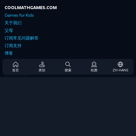
COOLMATHGAMES.COM
Games for Kids
关于我们
父母
订阅常见问题解答
订阅支持
博客
Developers
联系我们
首页
类别
搜索
轮廓
ZH-HANS
Accessibility
浏览游戏
策略游戏
技能游戏
数字游戏
逻辑游戏
内存游戏
经典游戏