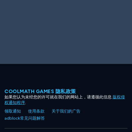
Ooh! Aah!
Night Game
Big Spender
Hit the Slopes
Book Smart
Sunburst
COOLMATH GAMES 隐私政策
如果您认为未经您的许可就在我们的网站上，请遵循此信息
版权侵
权通知程序
.
领取通知
使用条款
关于我们的广告
adblock常见问题解答