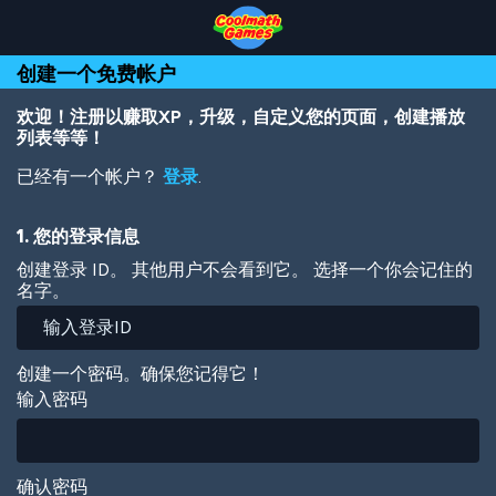
Skip
Skip
Skip
Skip
跳
to
to
to
to
转
Top
Navigation
Main
Footer
到
创建一个免费帐户
of
Content
主
Page
要
内
欢迎！注册以赚取XP，升级，自定义您的页面，创建播放
容
列表等等！
已经有一个帐户？
登录
.
1. 您的登录信息
创建登录 ID。 其他用户不会看到它。 选择一个你会记住的
名字。
创建一个密码。确保您记得它！
输入密码
确认密码