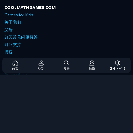
COOLMATHGAMES.COM
Games for Kids
关于我们
父母
订阅常见问题解答
订阅支持
博客
Developers
联系我们
首页
类别
搜索
轮廓
ZH-HANS
Accessibility
浏览游戏
策略游戏
技能游戏
数字游戏
逻辑游戏
内存游戏
经典游戏