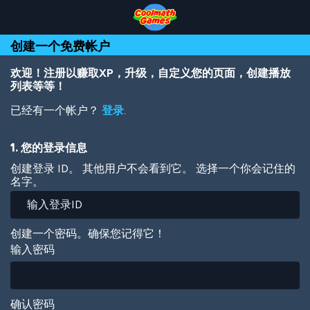
Skip
Skip
Skip
Skip
跳
to
to
to
to
转
Top
Navigation
Main
Footer
到
创建一个免费帐户
of
Content
主
Page
要
内
欢迎！注册以赚取XP，升级，自定义您的页面，创建播放
容
列表等等！
已经有一个帐户？
登录
.
1. 您的登录信息
创建登录 ID。 其他用户不会看到它。 选择一个你会记住的
名字。
创建一个密码。确保您记得它！
输入密码
确认密码