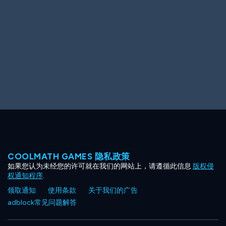
Ooh! Aah!
Night Game
Big Spender
Hit the Slopes
Book Smart
Sunburst
COOLMATH GAMES 隐私政策
如果您认为未经您的许可就在我们的网站上，请遵循此信息
版权侵
权通知程序
.
领取通知
使用条款
关于我们的广告
adblock常见问题解答