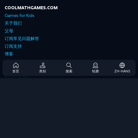
COOLMATHGAMES.COM
Games for Kids
关于我们
父母
订阅常见问题解答
订阅支持
博客
Developers
联系我们
首页
类别
搜索
轮廓
ZH-HANS
Accessibility
浏览游戏
策略游戏
技能游戏
数字游戏
逻辑游戏
内存游戏
经典游戏