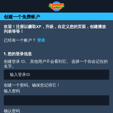
Skip
Skip
Skip
Skip
跳
to
to
to
to
转
Top
Navigation
Main
Footer
到
创建一个免费帐户
of
Content
主
Page
要
内
欢迎！注册以赚取XP，升级，自定义您的页面，创建播放
容
列表等等！
已经有一个帐户？
登录
.
1. 您的登录信息
创建登录 ID。 其他用户不会看到它。 选择一个你会记住的
名字。
创建一个密码。确保您记得它！
输入密码
确认密码