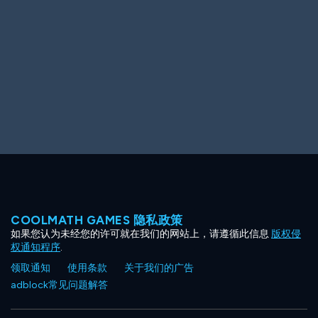
Ooh! Aah!
Night Game
Big Spender
Hit the Slopes
Book Smart
Sunburst
COOLMATH GAMES 隐私政策
如果您认为未经您的许可就在我们的网站上，请遵循此信息
版权侵
权通知程序
.
领取通知
使用条款
关于我们的广告
adblock常见问题解答