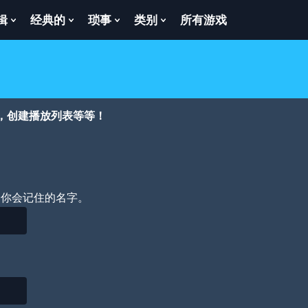
辑
经典的
琐事
类别
所有游戏
Show
Show
Show
Show
enu
Submenu
Submenu
Submenu
Submenu
For
For
For
For
逻
经
琐
类
辑
典
事
别
的
，创建播放列表等等！
个你会记住的名字。