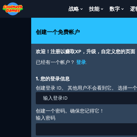
Skip
Skip
Skip
Skip
跳
to
to
to
to
转
战略
技能
数字
逻
Show
Show
Show
Top
Navigation
Main
Footer
到
Submenu
Submenu
Subm
of
Content
主
For
For
For
Page
要
战
技
数
创建一个免费帐户
内
略
能
字
容
欢迎！注册以赚取XP，升级，自定义您的页面
已经有一个帐户？
登录
.
1. 您的登录信息
创建登录 ID。 其他用户不会看到它。 选择一
创建一个密码。确保您记得它！
输入密码