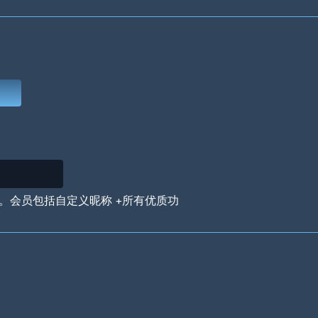
Deep Water
On the Beach
Mus
Circuits
Glazed Over
In 
。会员包括自定义昵称 +所有优质功
Big Spender
Hit the Slopes
Boo