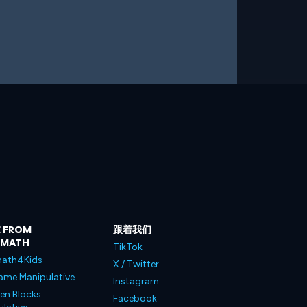
 FROM
跟着我们
LMATH
TikTok
ath4Kids
X / Twitter
ame Manipulative
Instagram
en Blocks
Facebook