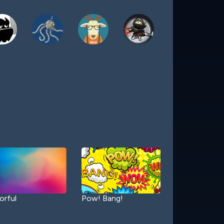
orful
Pow! Bang!