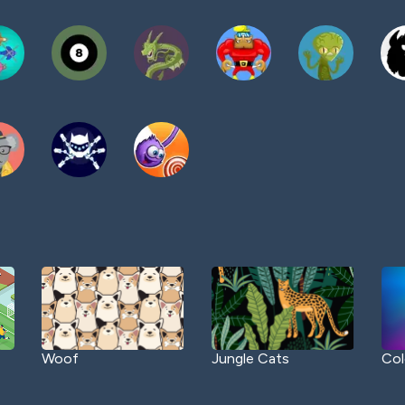
Woof
Jungle Cats
Col