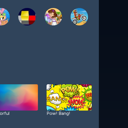
orful
Pow! Bang!