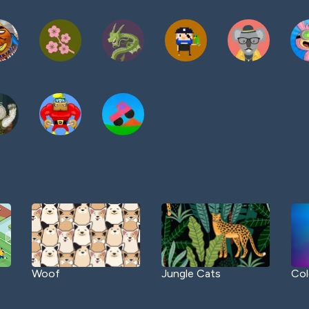
Woof
Jungle Cats
Col