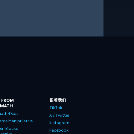
 FROM
跟着我们
LMATH
TikTok
ath4Kids
X / Twitter
ame Manipulative
Instagram
en Blocks
Facebook