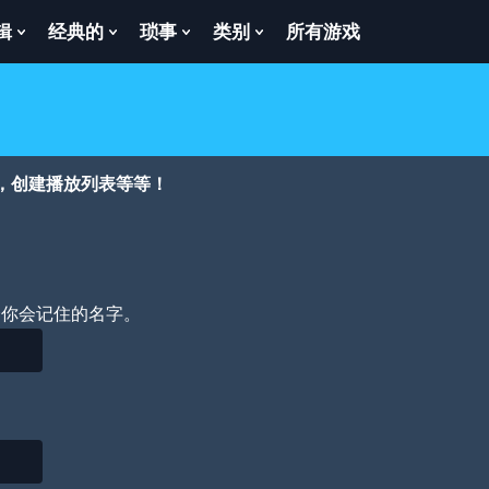
辑
经典的
琐事
类别
所有游戏
Show
Show
Show
Show
enu
Submenu
Submenu
Submenu
Submenu
For
For
For
For
逻
经
琐
类
辑
典
事
别
的
，创建播放列表等等！
个你会记住的名字。