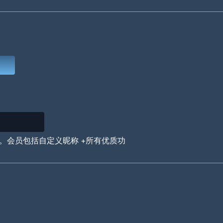
Deep Water
On the Beach
Mus
Circuits
Glazed Over
In 
。会员包括自定义昵称 +所有优质功
Big Spender
Hit the Slopes
Boo