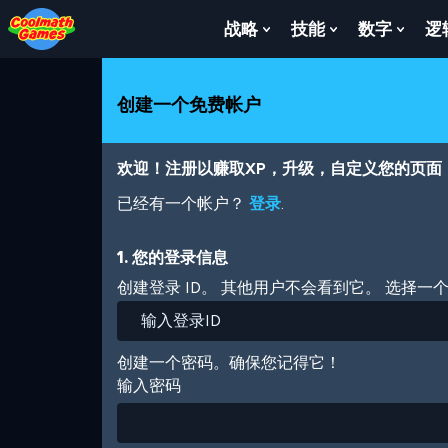
Skip
Skip
Skip
Skip
跳
to
to
to
to
转
战略
技能
数字
逻
Show
Show
Show
Top
Navigation
Main
Footer
到
Submenu
Submenu
Subm
of
Content
主
For
For
For
Page
要
战
技
数
创建一个免费帐户
内
略
能
字
容
欢迎！注册以赚取XP，升级，自定义您的页面
已经有一个帐户？
登录
.
1. 您的登录信息
创建登录 ID。 其他用户不会看到它。 选择一
创建一个密码。确保您记得它！
输入密码