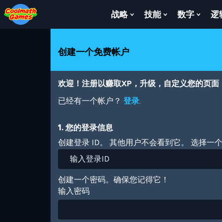
Skip
Skip
Skip
Skip
跳
to
to
to
to
转
战略
技能
数字
逻
Show
Show
Show
Top
Navigation
Main
Footer
到
Submenu
Submenu
Subm
of
Content
主
For
For
For
Page
要
战
技
数
创建一个免费帐户
内
略
能
字
容
欢迎！注册以赚取XP，升级，自定义您的页面
已经有一个帐户？
登录
.
1. 您的登录信息
创建登录 ID。 其他用户不会看到它。 选择一
创建一个密码。确保您记得它！
输入密码