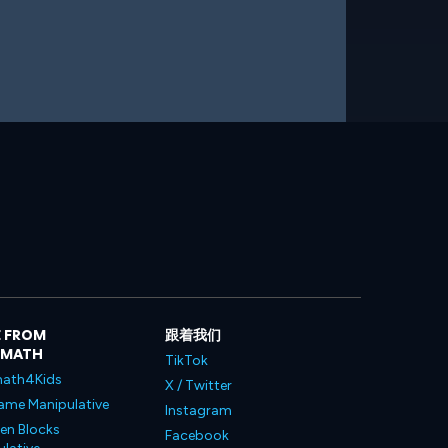
 FROM
跟着我们
LMATH
TikTok
ath4Kids
X / Twitter
ame Manipulative
Instagram
en Blocks
Facebook