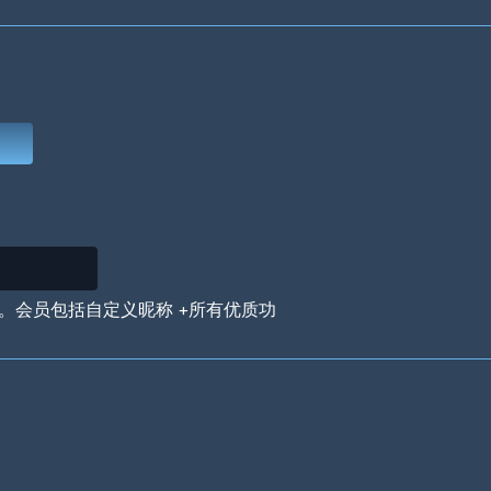
Deep Water
On the Beach
Mus
Circuits
Glazed Over
In 
。会员包括自定义昵称 +所有优质功
Big Spender
Hit the Slopes
Boo