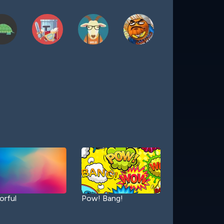
orful
Pow! Bang!