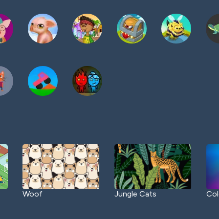
Woof
Jungle Cats
Col