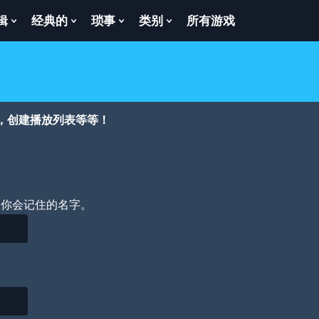
辑
经典的
琐事
类别
所有游戏
Show
Show
Show
Show
enu
Submenu
Submenu
Submenu
Submenu
For
For
For
For
逻
经
琐
类
辑
典
事
别
的
，创建播放列表等等！
个你会记住的名字。