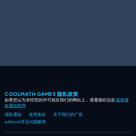
Ooh! Aah!
Night Game
Big Spender
Hit the Slopes
Book Smart
Sunburst
COOLMATH GAMES 隐私政策
如果您认为未经您的许可就在我们的网站上，请遵循此信息
版权侵
权通知程序
.
领取通知
使用条款
关于我们的广告
adblock常见问题解答