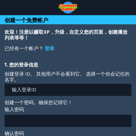
Skip
Skip
Skip
Skip
跳
to
to
to
to
转
Top
Navigation
Main
Footer
到
创建一个免费帐户
of
Content
主
Page
要
内
欢迎！注册以赚取XP，升级，自定义您的页面，创建播放
容
列表等等！
已经有一个帐户？
登录
.
1. 您的登录信息
创建登录 ID。 其他用户不会看到它。 选择一个你会记住的
名字。
创建一个密码。确保您记得它！
输入密码
确认密码