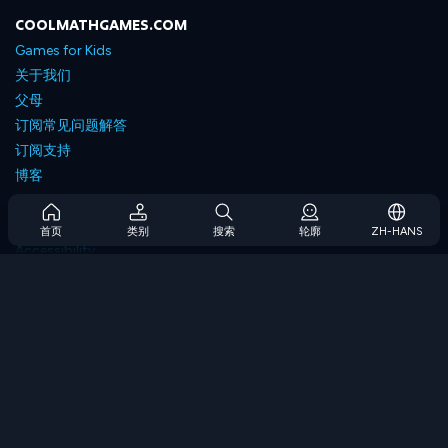
COOLMATHGAMES.COM
Games for Kids
关于我们
父母
订阅常见问题解答
订阅支持
博客
Developers
联系我们
首页
类别
搜索
轮廓
ZH-HANS
Accessibility
浏览游戏
策略游戏
技能游戏
数字游戏
逻辑游戏
内存游戏
经典游戏