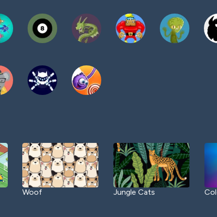
Woof
Jungle Cats
Col