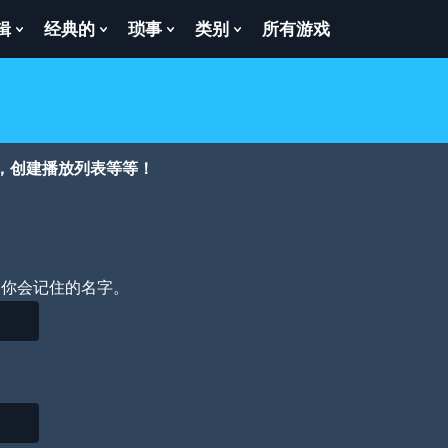
辑
经典的
琐事
类别
所有游戏
Show
Show
Show
Show
enu
Submenu
Submenu
Submenu
Submenu
For
For
For
For
逻
经
琐
类
辑
典
事
别
的
，创建播放列表等等！
个你会记住的名字。