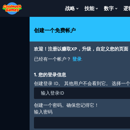
Skip
Skip
Skip
Skip
跳
to
to
to
to
转
战略
技能
数字
逻
Show
Show
Show
Top
Navigation
Main
Footer
到
Submenu
Submenu
Subm
of
Content
主
For
For
For
Page
要
战
技
数
创建一个免费帐户
内
略
能
字
容
欢迎！注册以赚取XP，升级，自定义您的页面
已经有一个帐户？
登录
.
1. 您的登录信息
创建登录 ID。 其他用户不会看到它。 选择一
创建一个密码。确保您记得它！
输入密码