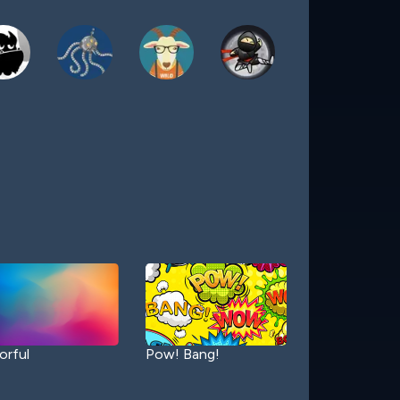
orful
Pow! Bang!