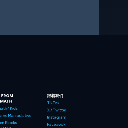
 FROM
跟着我们
LMATH
TikTok
ath4Kids
X / Twitter
ame Manipulative
Instagram
en Blocks
Facebook