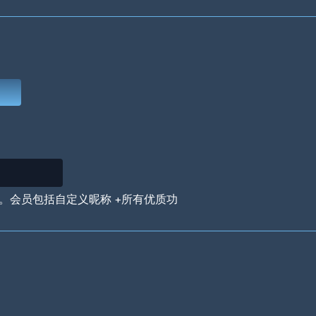
Deep Water
On the Beach
Mus
Circuits
Glazed Over
In 
。会员包括自定义昵称 +所有优质功
Big Spender
Hit the Slopes
Boo