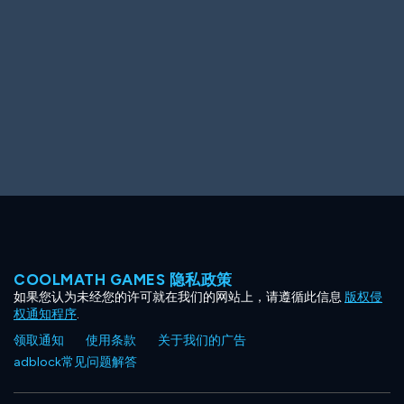
Ooh! Aah!
Night Game
Big Spender
Hit the Slopes
Book Smart
Sunburst
COOLMATH GAMES 隐私政策
如果您认为未经您的许可就在我们的网站上，请遵循此信息
版权侵
权通知程序
.
领取通知
使用条款
关于我们的广告
adblock常见问题解答