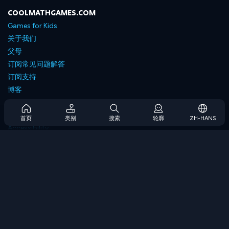
COOLMATHGAMES.COM
Games for Kids
关于我们
父母
订阅常见问题解答
订阅支持
博客
Developers
联系我们
首页
类别
搜索
轮廓
ZH-HANS
Accessibility
浏览游戏
策略游戏
技能游戏
数字游戏
逻辑游戏
内存游戏
经典游戏