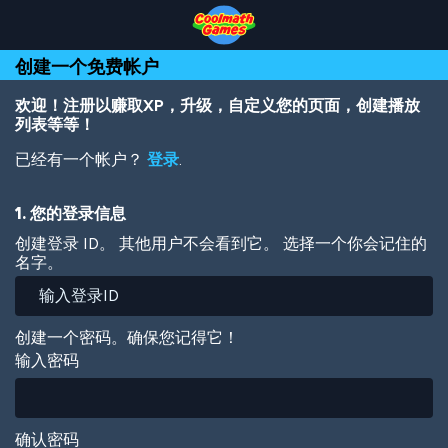
Skip
Skip
Skip
Skip
跳
to
to
to
to
转
Top
Navigation
Main
Footer
到
创建一个免费帐户
of
Content
主
Page
要
内
欢迎！注册以赚取XP，升级，自定义您的页面，创建播放
容
列表等等！
已经有一个帐户？
登录
.
1. 您的登录信息
创建登录 ID。 其他用户不会看到它。 选择一个你会记住的
名字。
创建一个密码。确保您记得它！
输入密码
确认密码