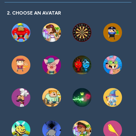
密
码
2. CHOOSE AN AVATAR