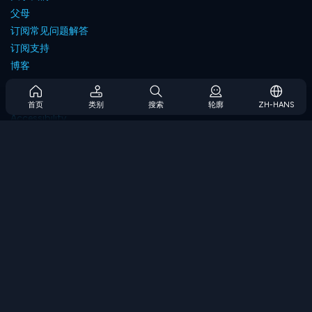
父母
订阅常见问题解答
订阅支持
博客
Developers
联系我们
首页
类别
搜索
轮廓
ZH-HANS
Accessibility
浏览游戏
策略游戏
技能游戏
数字游戏
逻辑游戏
内存游戏
经典游戏
科学游戏
地理游戏
下载我们的应用程序