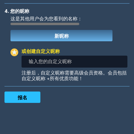
4. 您的昵称
这是其他用户会为您看到的名称：
Woof
Jungle Cats
或创建自定义昵称
输
入
您
Colorful
Pow! Bang!
注册后，自定义昵称需要高级会员资格。会员包括
的
自定义昵称 +所有优质功能！
自
定
义
昵
称
Robotic
International