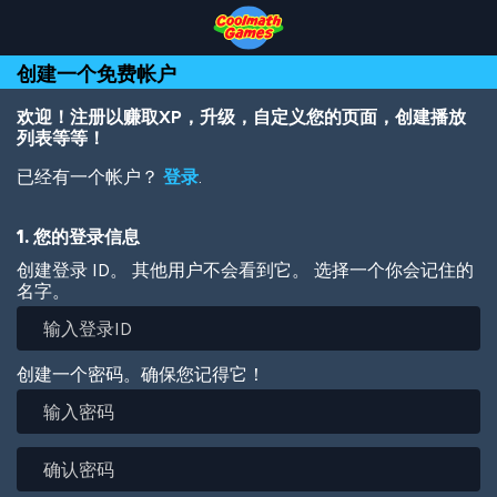
Skip
Skip
Skip
Skip
跳
to
to
to
to
转
Top
Navigation
Main
Footer
到
创建一个免费帐户
of
Content
主
Page
要
内
欢迎！注册以赚取XP，升级，自定义您的页面，创建播放
容
列表等等！
已经有一个帐户？
登录
.
1. 您的登录信息
创建登录 ID。 其他用户不会看到它。 选择一个你会记住的
名字。
创建一个密码。确保您记得它！
输
入
密
确
码
认