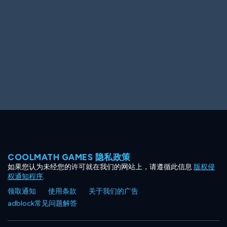
Ooh! Aah!
Night Game
Big Spender
Hit the Slopes
Book Smart
Sunburst
COOLMATH GAMES 隐私政策
如果您认为未经您的许可就在我们的网站上，请遵循此信息
版权侵
权通知程序
.
领取通知
使用条款
关于我们的广告
adblock常见问题解答