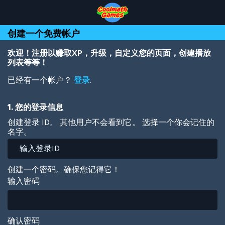
Skip
Skip
Skip
Skip
跳
to
to
to
to
转
Top
Navigation
Main
Footer
到
创建一个免费帐户
of
Content
主
Page
要
内
欢迎！注册以赚取XP，升级，自定义您的页面，创建播放
容
列表等等！
已经有一个帐户？
登录
.
1. 您的登录信息
创建登录 ID。 其他用户不会看到它。 选择一个你会记住的
名字。
创建一个密码。确保您记得它！
输入密码
确认密码