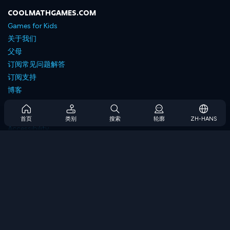
COOLMATHGAMES.COM
Games for Kids
关于我们
父母
订阅常见问题解答
订阅支持
博客
Developers
联系我们
首页
类别
搜索
轮廓
ZH-HANS
Accessibility
浏览游戏
策略游戏
技能游戏
数字游戏
逻辑游戏
内存游戏
经典游戏