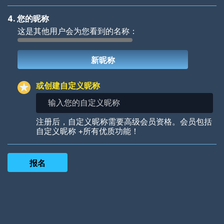
4. 您的昵称
这是其他用户会为您看到的名称：
Woof
Jungle Cats
或创建自定义昵称
输
入
您
Colorful
Pow! Bang!
注册后，自定义昵称需要高级会员资格。会员包括
的
自定义昵称 +所有优质功能！
自
定
义
昵
称
Robotic
International