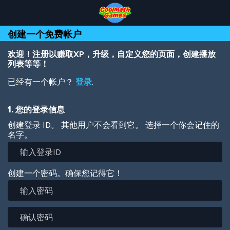
Skip
Skip
Skip
Skip
跳
to
to
to
to
转
Top
Navigation
Main
Footer
到
创建一个免费帐户
of
Content
主
Page
要
内
欢迎！注册以赚取XP，升级，自定义您的页面，创建播放
容
列表等等！
已经有一个帐户？
登录
.
1. 您的登录信息
创建登录 ID。 其他用户不会看到它。 选择一个你会记住的
名字。
创建一个密码。确保您记得它！
输
入
密
确
码
认