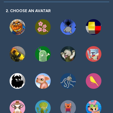
密
码
2. CHOOSE AN AVATAR