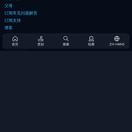
父母
订阅常见问题解答
订阅支持
博客
Developers
联系我们
首页
类别
搜索
轮廓
ZH-HANS
Accessibility
浏览游戏
策略游戏
技能游戏
数字游戏
逻辑游戏
内存游戏
经典游戏
科学游戏
地理游戏
下载我们的应用程序