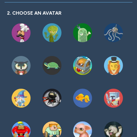
密
码
2. CHOOSE AN AVATAR