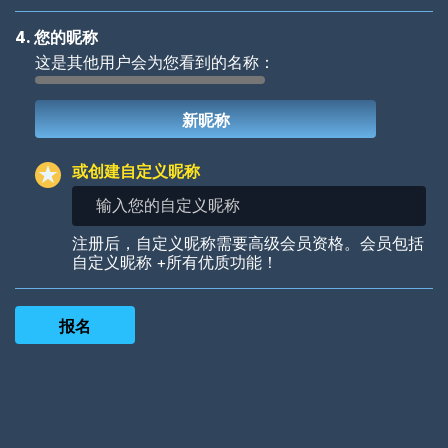
4. 您的昵称
这是其他用户会为您看到的名称：
Woof
Jungle Cats
或创建自定义昵称
输
入
您
Colorful
Pow! Bang!
注册后，自定义昵称需要高级会员资格。会员包括
的
自定义昵称 +所有优质功能！
自
定
义
昵
称
Robotic
International