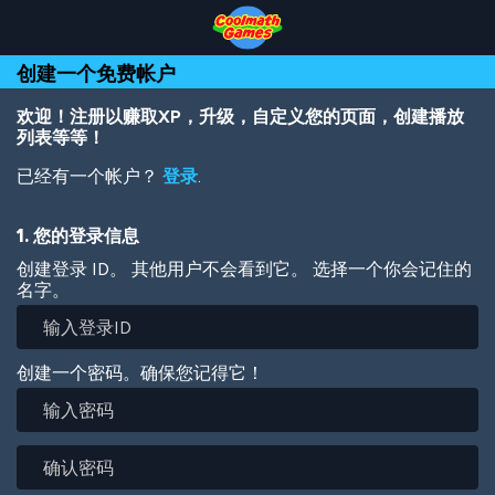
Skip
Skip
Skip
Skip
跳
to
to
to
to
转
Top
Navigation
Main
Footer
到
创建一个免费帐户
of
Content
主
Page
要
内
欢迎！注册以赚取XP，升级，自定义您的页面，创建播放
容
列表等等！
已经有一个帐户？
登录
.
1. 您的登录信息
创建登录 ID。 其他用户不会看到它。 选择一个你会记住的
名字。
创建一个密码。确保您记得它！
输
入
密
确
码
认