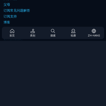
父母
订阅常见问题解答
订阅支持
博客
Developers
联系我们
首页
类别
搜索
轮廓
ZH-HANS
Accessibility
浏览游戏
策略游戏
技能游戏
数字游戏
逻辑游戏
内存游戏
经典游戏
科学游戏
地理游戏
下载我们的应用程序