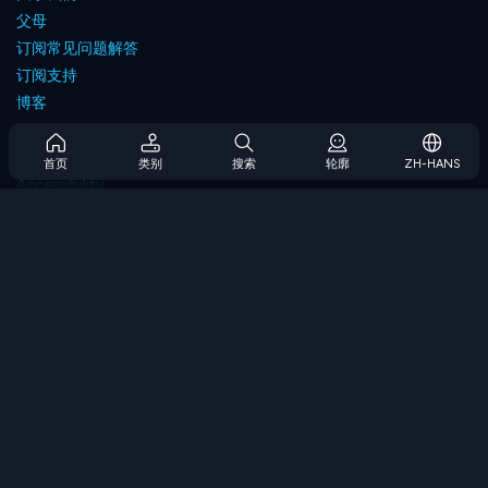
父母
订阅常见问题解答
订阅支持
博客
Developers
联系我们
首页
类别
搜索
轮廓
ZH-HANS
Accessibility
浏览游戏
策略游戏
技能游戏
数字游戏
逻辑游戏
内存游戏
经典游戏
科学游戏
地理游戏
下载我们的应用程序