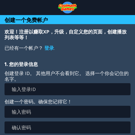
Skip
Skip
Skip
Skip
跳
to
to
to
to
转
Top
Navigation
Main
Footer
到
创建一个免费帐户
of
Content
主
Page
要
内
欢迎！注册以赚取XP，升级，自定义您的页面，创建播放
容
列表等等！
已经有一个帐户？
登录
.
1. 您的登录信息
创建登录 ID。 其他用户不会看到它。 选择一个你会记住的
名字。
创建一个密码。确保您记得它！
输
入
密
确
码
认