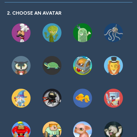
密
码
2. CHOOSE AN AVATAR