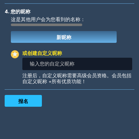
4. 您的昵称
这是其他用户会为您看到的名称：
Woof
Jungle Cats
或创建自定义昵称
输
入
您
Colorful
Pow! Bang!
注册后，自定义昵称需要高级会员资格。会员包括
的
自定义昵称 +所有优质功能！
自
定
义
昵
称
Robotic
International