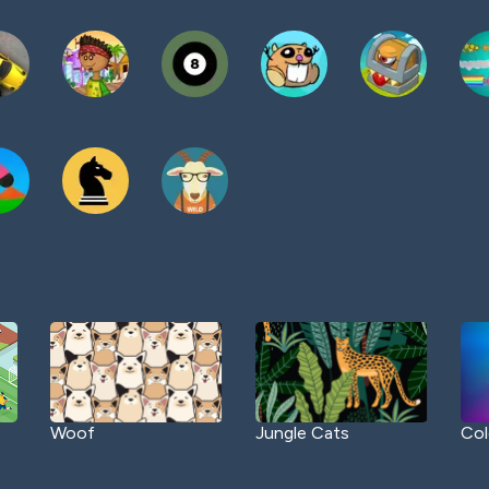
Woof
Jungle Cats
Col