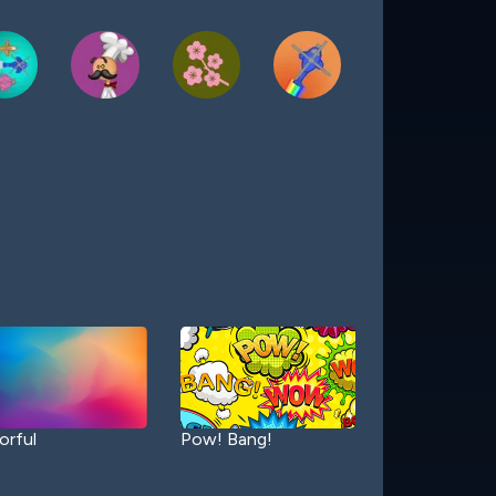
orful
Pow! Bang!