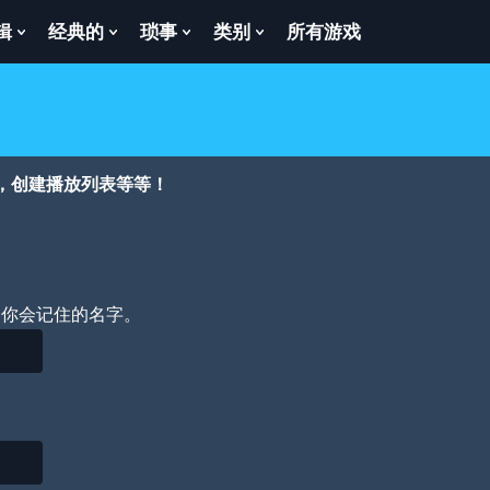
辑
经典的
琐事
类别
所有游戏
Show
Show
Show
Show
enu
Submenu
Submenu
Submenu
Submenu
For
For
For
For
逻
经
琐
类
辑
典
事
别
的
，创建播放列表等等！
个你会记住的名字。