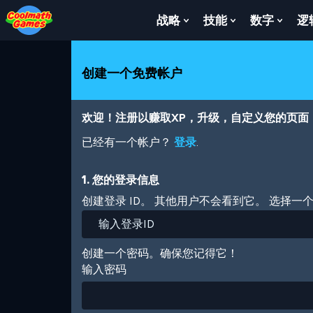
Skip
Skip
Skip
Skip
跳
to
to
to
to
转
战略
技能
数字
逻
Show
Show
Show
Top
Navigation
Main
Footer
到
Submenu
Submenu
Subm
of
Content
主
For
For
For
Page
要
战
技
数
创建一个免费帐户
内
略
能
字
容
欢迎！注册以赚取XP，升级，自定义您的页面
已经有一个帐户？
登录
.
1. 您的登录信息
创建登录 ID。 其他用户不会看到它。 选择一
创建一个密码。确保您记得它！
输入密码