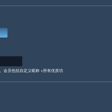
Deep Water
On the Beach
Mus
Circuits
Glazed Over
In 
。会员包括自定义昵称 +所有优质功
Big Spender
Hit the Slopes
Boo