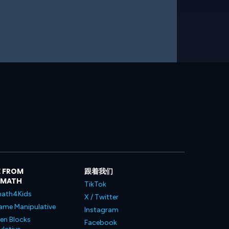
 FROM
跟着我们
LMATH
TikTok
ath4Kids
X / Twitter
ame Manipulative
Instagram
en Blocks
Facebook