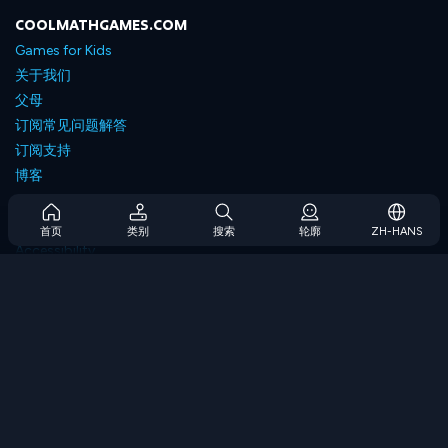
COOLMATHGAMES.COM
Games for Kids
关于我们
父母
订阅常见问题解答
订阅支持
博客
Developers
联系我们
首页
类别
搜索
轮廓
ZH-HANS
Accessibility
浏览游戏
策略游戏
技能游戏
数字游戏
逻辑游戏
内存游戏
经典游戏