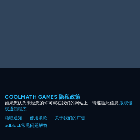
Ooh! Aah!
Night Game
Big Spender
Hit the Slopes
Book Smart
Sunburst
COOLMATH GAMES 隐私政策
如果您认为未经您的许可就在我们的网站上，请遵循此信息
版权侵
权通知程序
.
领取通知
使用条款
关于我们的广告
adblock常见问题解答