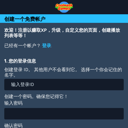
Skip
Skip
Skip
Skip
跳
to
to
to
to
转
Top
Navigation
Main
Footer
到
创建一个免费帐户
of
Content
主
Page
要
内
欢迎！注册以赚取XP，升级，自定义您的页面，创建播放
容
列表等等！
已经有一个帐户？
登录
.
1. 您的登录信息
创建登录 ID。 其他用户不会看到它。 选择一个你会记住的
名字。
创建一个密码。确保您记得它！
输入密码
确认密码