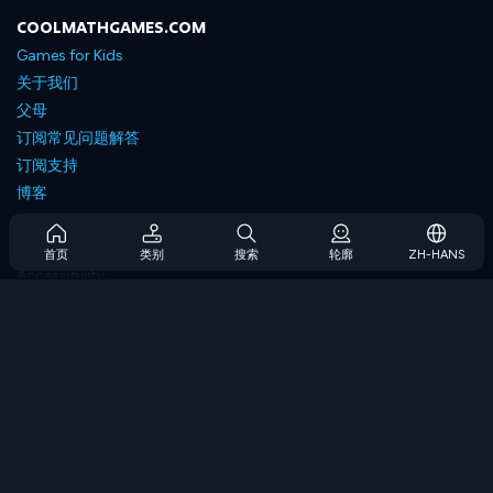
COOLMATHGAMES.COM
Games for Kids
关于我们
父母
订阅常见问题解答
订阅支持
博客
Developers
联系我们
首页
类别
搜索
轮廓
ZH-HANS
Accessibility
浏览游戏
策略游戏
技能游戏
数字游戏
逻辑游戏
内存游戏
经典游戏