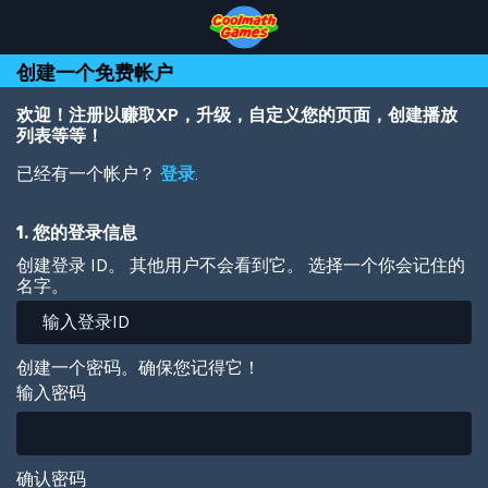
Skip
Skip
Skip
Skip
跳
to
to
to
to
转
Top
Navigation
Main
Footer
到
创建一个免费帐户
of
Content
主
Page
要
内
欢迎！注册以赚取XP，升级，自定义您的页面，创建播放
容
列表等等！
已经有一个帐户？
登录
.
1. 您的登录信息
创建登录 ID。 其他用户不会看到它。 选择一个你会记住的
名字。
创建一个密码。确保您记得它！
输入密码
确认密码