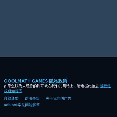
Ooh! Aah!
Night Game
Big Spender
Hit the Slopes
Book Smart
Sunburst
COOLMATH GAMES 隐私政策
如果您认为未经您的许可就在我们的网站上，请遵循此信息
版权侵
权通知程序
.
领取通知
使用条款
关于我们的广告
adblock常见问题解答