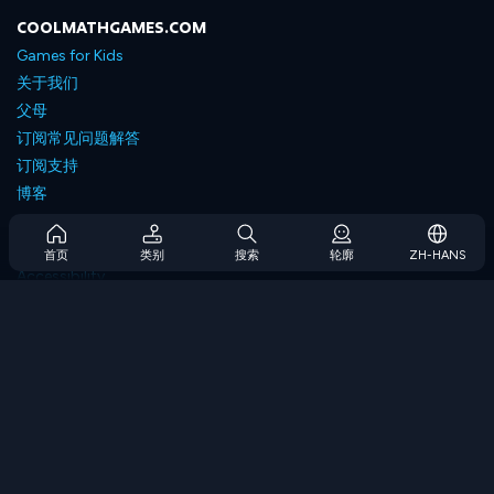
COOLMATHGAMES.COM
Games for Kids
关于我们
父母
订阅常见问题解答
订阅支持
博客
Developers
联系我们
首页
类别
搜索
轮廓
ZH-HANS
Accessibility
浏览游戏
策略游戏
技能游戏
数字游戏
逻辑游戏
内存游戏
经典游戏