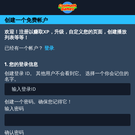
Skip
Skip
Skip
Skip
跳
to
to
to
to
转
Top
Navigation
Main
Footer
到
创建一个免费帐户
of
Content
主
Page
要
内
欢迎！注册以赚取XP，升级，自定义您的页面，创建播放
容
列表等等！
已经有一个帐户？
登录
.
1. 您的登录信息
创建登录 ID。 其他用户不会看到它。 选择一个你会记住的
名字。
创建一个密码。确保您记得它！
输入密码
确认密码