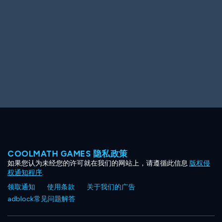
Ooh! Aah!
Night Game
Big Spender
Hit the Slopes
Book Smart
Sunburst
COOLMATH GAMES 隐私政策
如果您认为未经您的许可就在我们的网站上，请遵循此信息
版权侵
权通知程序
.
领取通知
使用条款
关于我们的广告
adblock常见问题解答