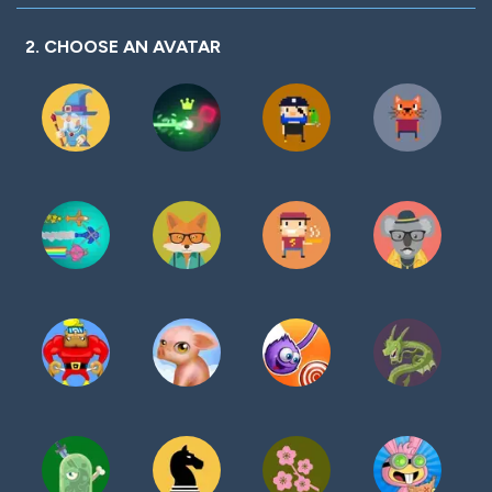
密
码
2. CHOOSE AN AVATAR