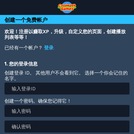
Skip
Skip
Skip
Skip
跳
to
to
to
to
转
Top
Navigation
Main
Footer
到
创建一个免费帐户
of
Content
主
Page
要
内
欢迎！注册以赚取XP，升级，自定义您的页面，创建播放
容
列表等等！
已经有一个帐户？
登录
.
1. 您的登录信息
创建登录 ID。 其他用户不会看到它。 选择一个你会记住的
名字。
创建一个密码。确保您记得它！
输
入
密
确
码
认