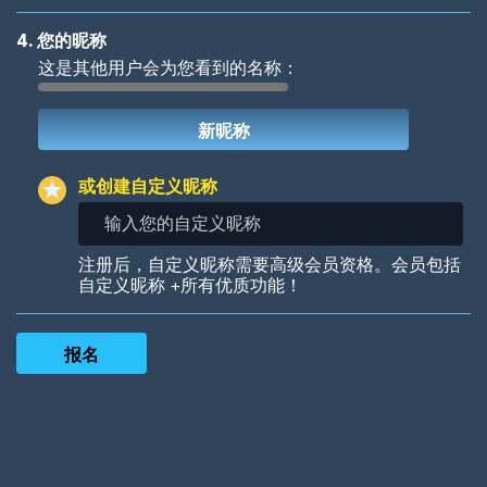
4. 您的昵称
这是其他用户会为您看到的名称：
Woof
Jungle Cats
或创建自定义昵称
输
入
您
Colorful
Pow! Bang!
注册后，自定义昵称需要高级会员资格。会员包括
的
自定义昵称 +所有优质功能！
自
定
义
昵
称
Robotic
International