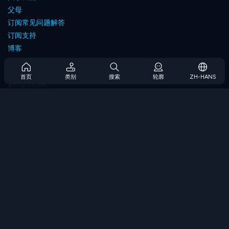
父母
订阅常见问题解答
订阅支持
博客
Developers
联系我们
首页
类别
搜索
轮廓
ZH-HANS
Accessibility
浏览游戏
策略游戏
技能游戏
数字游戏
逻辑游戏
内存游戏
经典游戏
科学游戏
地理游戏
下载我们的应用程序