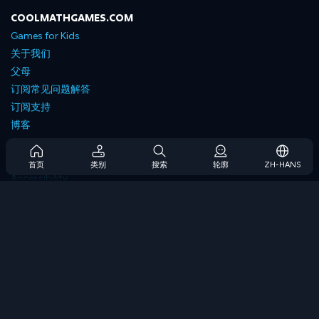
COOLMATHGAMES.COM
Games for Kids
关于我们
父母
订阅常见问题解答
订阅支持
博客
Developers
联系我们
首页
类别
搜索
轮廓
ZH-HANS
Accessibility
浏览游戏
策略游戏
技能游戏
数字游戏
逻辑游戏
内存游戏
经典游戏