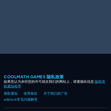
Ooh! Aah!
Night Game
Big Spender
Hit the Slopes
Book Smart
Sunburst
COOLMATH GAMES 隐私政策
如果您认为未经您的许可就在我们的网站上，请遵循此信息
版权侵
权通知程序
.
领取通知
使用条款
关于我们的广告
adblock常见问题解答