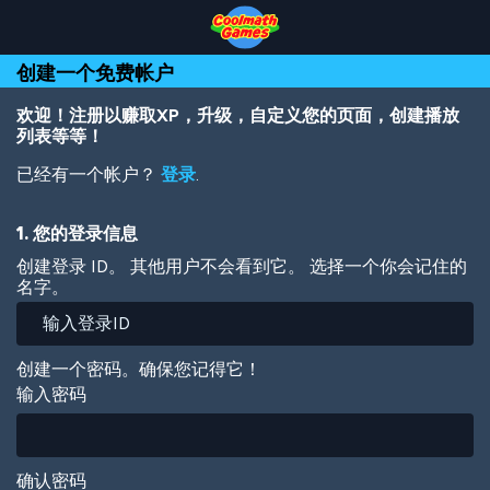
Skip
Skip
Skip
Skip
跳
to
to
to
to
转
Top
Navigation
Main
Footer
到
创建一个免费帐户
of
Content
主
Page
要
内
欢迎！注册以赚取XP，升级，自定义您的页面，创建播放
容
列表等等！
已经有一个帐户？
登录
.
1. 您的登录信息
创建登录 ID。 其他用户不会看到它。 选择一个你会记住的
名字。
创建一个密码。确保您记得它！
输入密码
确认密码