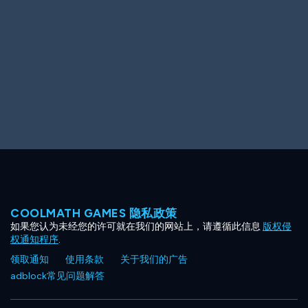
Ooh! Aah!
Night Game
Big Spender
Hit the Slopes
Book Smart
Sunburst
COOLMATH GAMES 隐私政策
如果您认为未经您的许可就在我们的网站上，请遵循此信息
版权侵
权通知程序
.
领取通知
使用条款
关于我们的广告
adblock常见问题解答