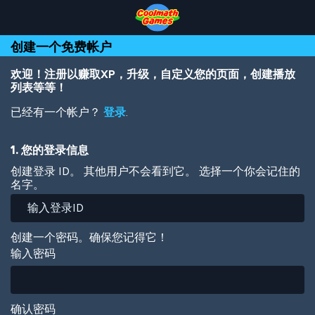
Skip
Skip
Skip
Skip
跳
to
to
to
to
转
Top
Navigation
Main
Footer
到
创建一个免费帐户
of
Content
主
Page
要
内
欢迎！注册以赚取XP，升级，自定义您的页面，创建播放
容
列表等等！
已经有一个帐户？
登录
.
1. 您的登录信息
创建登录 ID。 其他用户不会看到它。 选择一个你会记住的
名字。
创建一个密码。确保您记得它！
输入密码
确认密码