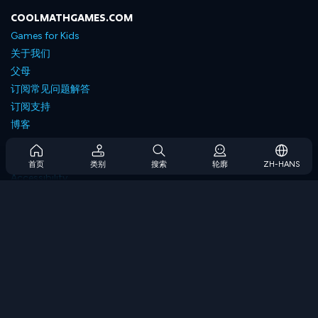
COOLMATHGAMES.COM
Games for Kids
关于我们
父母
订阅常见问题解答
订阅支持
博客
Developers
联系我们
首页
类别
搜索
轮廓
ZH-HANS
Accessibility
浏览游戏
策略游戏
技能游戏
数字游戏
逻辑游戏
内存游戏
经典游戏