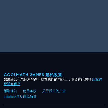
Ooh! Aah!
Night Game
Big Spender
Hit the Slopes
Book Smart
Sunburst
COOLMATH GAMES 隐私政策
如果您认为未经您的许可就在我们的网站上，请遵循此信息
版权侵
权通知程序
.
领取通知
使用条款
关于我们的广告
adblock常见问题解答