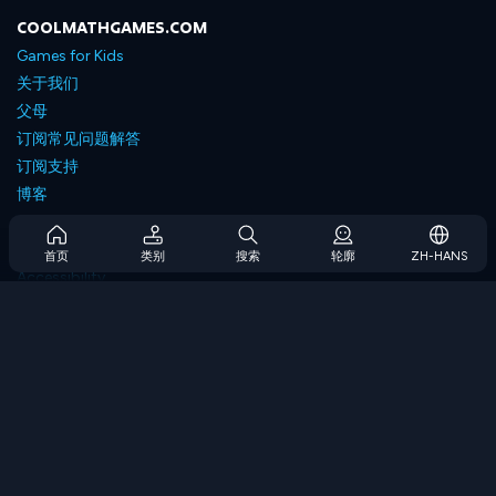
COOLMATHGAMES.COM
Games for Kids
关于我们
父母
订阅常见问题解答
订阅支持
博客
Developers
联系我们
首页
类别
搜索
轮廓
ZH-HANS
Accessibility
浏览游戏
策略游戏
技能游戏
数字游戏
逻辑游戏
内存游戏
经典游戏