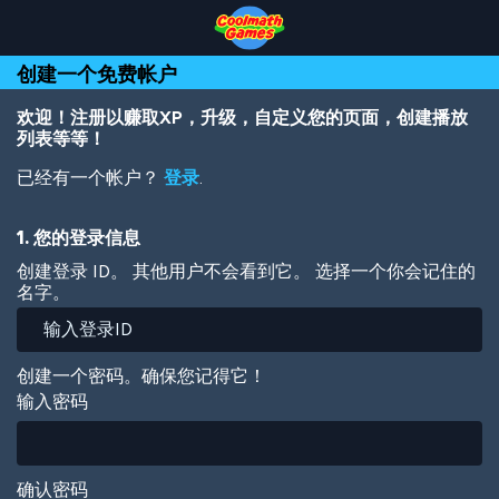
Skip
Skip
Skip
Skip
跳
to
to
to
to
转
Top
Navigation
Main
Footer
到
创建一个免费帐户
of
Content
主
Page
要
内
欢迎！注册以赚取XP，升级，自定义您的页面，创建播放
容
列表等等！
已经有一个帐户？
登录
.
1. 您的登录信息
创建登录 ID。 其他用户不会看到它。 选择一个你会记住的
名字。
创建一个密码。确保您记得它！
输入密码
确认密码