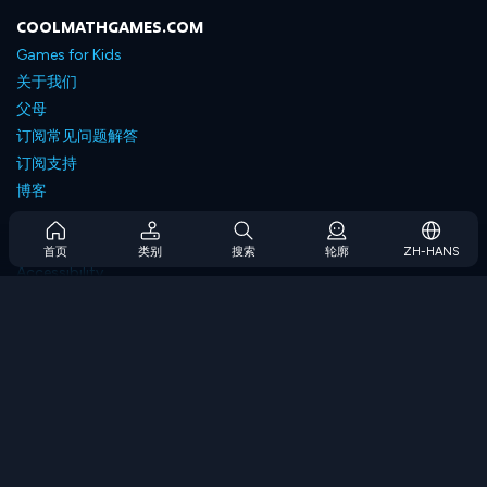
COOLMATHGAMES.COM
Games for Kids
关于我们
父母
订阅常见问题解答
订阅支持
博客
Developers
联系我们
首页
类别
搜索
轮廓
ZH-HANS
Accessibility
浏览游戏
策略游戏
技能游戏
数字游戏
逻辑游戏
内存游戏
经典游戏