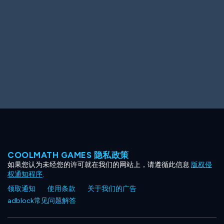
Ooh! Aah!
Night Game
Big Spender
Hit the Slopes
Book Smart
Sunburst
COOLMATH GAMES 隐私政策
如果您认为未经您的许可就在我们的网站上，请遵循此信息
版权侵
权通知程序
.
领取通知
使用条款
关于我们的广告
adblock常见问题解答