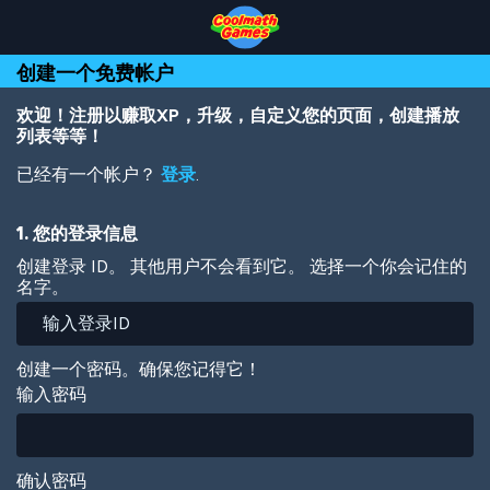
Skip
Skip
Skip
Skip
跳
to
to
to
to
转
Top
Navigation
Main
Footer
到
创建一个免费帐户
of
Content
主
Page
要
内
欢迎！注册以赚取XP，升级，自定义您的页面，创建播放
容
列表等等！
已经有一个帐户？
登录
.
1. 您的登录信息
创建登录 ID。 其他用户不会看到它。 选择一个你会记住的
名字。
创建一个密码。确保您记得它！
输入密码
确认密码