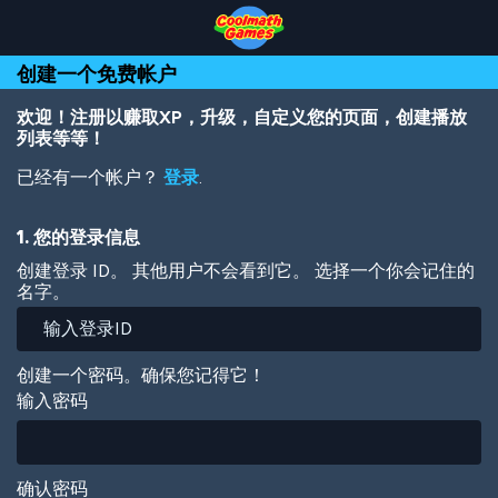
Skip
Skip
Skip
Skip
跳
to
to
to
to
转
Top
Navigation
Main
Footer
到
创建一个免费帐户
of
Content
主
Page
要
内
欢迎！注册以赚取XP，升级，自定义您的页面，创建播放
容
列表等等！
已经有一个帐户？
登录
.
1. 您的登录信息
创建登录 ID。 其他用户不会看到它。 选择一个你会记住的
名字。
创建一个密码。确保您记得它！
输入密码
确认密码