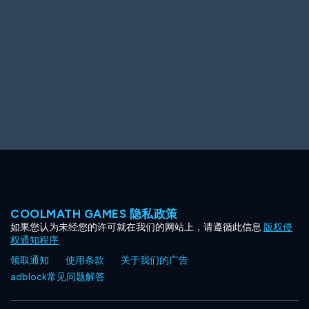
Ooh! Aah!
Night Game
Big Spender
Hit the Slopes
Book Smart
Sunburst
COOLMATH GAMES 隐私政策
如果您认为未经您的许可就在我们的网站上，请遵循此信息
版权侵
权通知程序
.
领取通知
使用条款
关于我们的广告
adblock常见问题解答