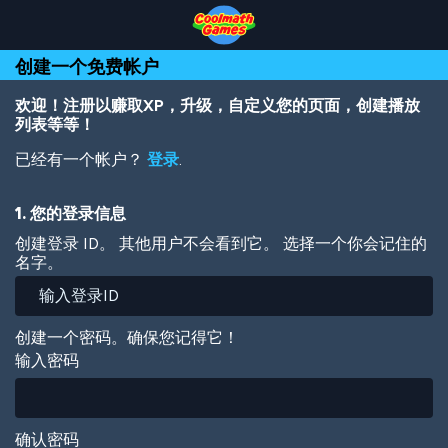
Skip
Skip
Skip
Skip
跳
to
to
to
to
转
Top
Navigation
Main
Footer
到
创建一个免费帐户
of
Content
主
Page
要
内
欢迎！注册以赚取XP，升级，自定义您的页面，创建播放
容
列表等等！
已经有一个帐户？
登录
.
1. 您的登录信息
创建登录 ID。 其他用户不会看到它。 选择一个你会记住的
名字。
创建一个密码。确保您记得它！
输入密码
确认密码