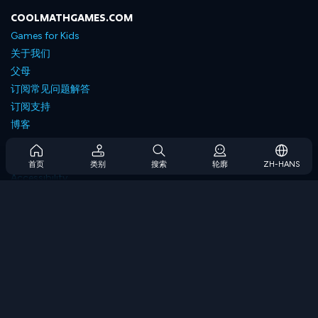
COOLMATHGAMES.COM
Games for Kids
关于我们
父母
订阅常见问题解答
订阅支持
博客
Developers
联系我们
首页
类别
搜索
轮廓
ZH-HANS
Accessibility
浏览游戏
策略游戏
技能游戏
数字游戏
逻辑游戏
内存游戏
经典游戏