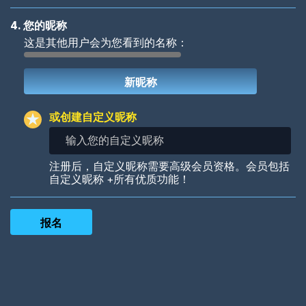
4. 您的昵称
这是其他用户会为您看到的名称：
Woof
Jungle Cats
或创建自定义昵称
输
入
您
Colorful
Pow! Bang!
注册后，自定义昵称需要高级会员资格。会员包括
的
自定义昵称 +所有优质功能！
自
定
义
昵
称
Robotic
International