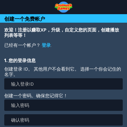
Skip
Skip
Skip
Skip
跳
to
to
to
to
转
Top
Navigation
Main
Footer
到
创建一个免费帐户
of
Content
主
Page
要
内
欢迎！注册以赚取XP，升级，自定义您的页面，创建播放
容
列表等等！
已经有一个帐户？
登录
.
1. 您的登录信息
创建登录 ID。 其他用户不会看到它。 选择一个你会记住的
名字。
创建一个密码。确保您记得它！
输
入
密
确
码
认