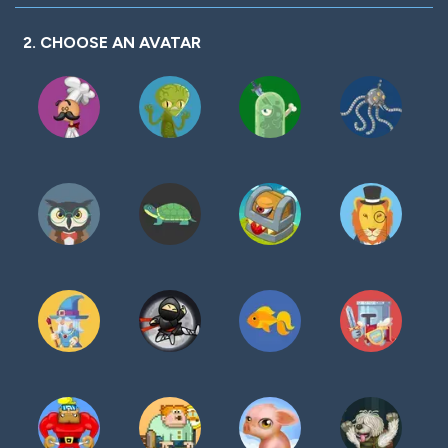
密
码
2. CHOOSE AN AVATAR