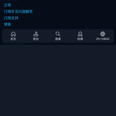
父母
订阅常见问题解答
订阅支持
博客
Developers
联系我们
首页
类别
搜索
轮廓
ZH-HANS
Accessibility
浏览游戏
策略游戏
技能游戏
数字游戏
逻辑游戏
内存游戏
经典游戏
科学游戏
地理游戏
下载我们的应用程序