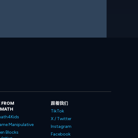
 FROM
跟着我们
LMATH
TikTok
ath4Kids
X / Twitter
ame Manipulative
Instagram
en Blocks
Facebook