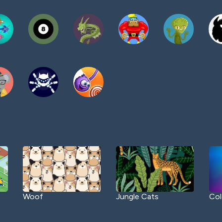
Woof
Jungle Cats
Col