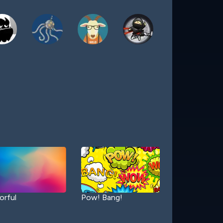
orful
Pow! Bang!