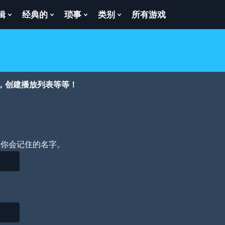
辑
经典的
琐事
类别
所有游戏
Show
Show
Show
Show
enu
Submenu
Submenu
Submenu
Submenu
For
For
For
For
逻
经
琐
类
辑
典
事
别
的
，创建播放列表等等！
个你会记住的名字。