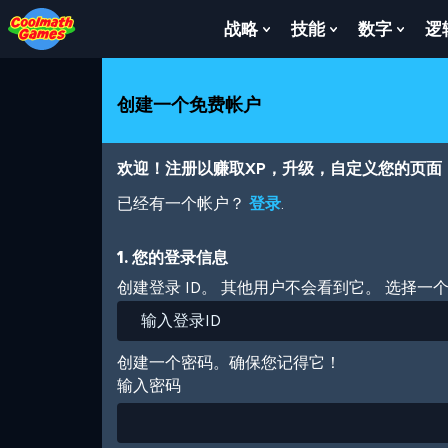
Skip
Skip
Skip
Skip
跳
to
to
to
to
转
战略
技能
数字
逻
Show
Show
Show
Top
Navigation
Main
Footer
到
Submenu
Submenu
Subm
of
Content
主
For
For
For
Page
要
战
技
数
创建一个免费帐户
内
略
能
字
容
欢迎！注册以赚取XP，升级，自定义您的页面
已经有一个帐户？
登录
.
1. 您的登录信息
创建登录 ID。 其他用户不会看到它。 选择一
创建一个密码。确保您记得它！
输入密码