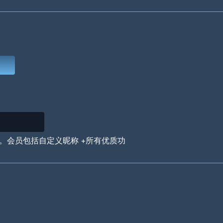
Deep Water
On the Beach
Mus
Circuits
Glazed Over
In 
。会员包括自定义昵称 +所有优质功
Big Spender
Hit the Slopes
Boo