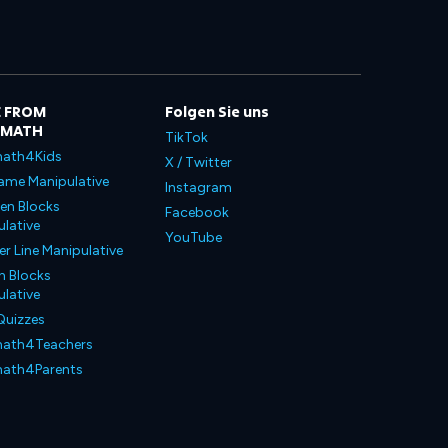
 FROM
Folgen Sie uns
LMATH
TikTok
ath4Kids
X / Twitter
ame Manipulative
Instagram
en Blocks
Facebook
lative
YouTube
 Line Manipulative
n Blocks
lative
Quizzes
ath4Teachers
ath4Parents