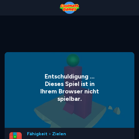
Skip
Skip
Skip
Skip
to
to
to
to
Top
Navigation
Main
Footer
of
Content
Page
Entschuldigung ...
Dieses Spiel ist in
Ihrem Browser nicht
spielbar.
Fähigkeit
>
Zielen