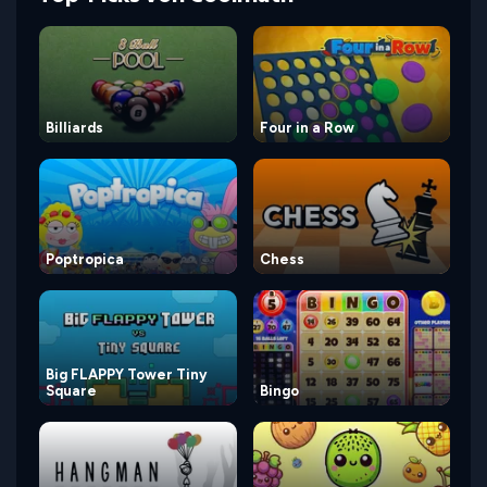
Billiards
Four in a Row
Poptropica
Chess
Big FLAPPY Tower Tiny
Square
Bingo