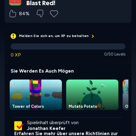
Blast Red!
84%
Melden Sie sich an, um XP zu behalten
0 XP
0/50 Levels
Sie Werden Es Auch Mögen
Tower of Colors
Mutato Potato
Om N
Spielinhalt überprüft von
Jonathan Keefer
Erfahren Sie mehr über unsere Richtlinien zur