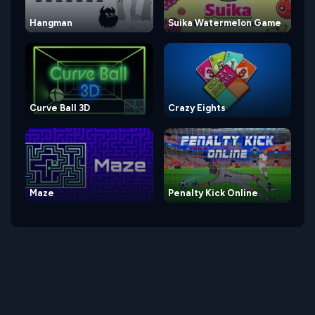
Hangman
Suika Watermelon Game
Curve Ball 3D
Crazy Eights
Maze
Penalty Kick Online