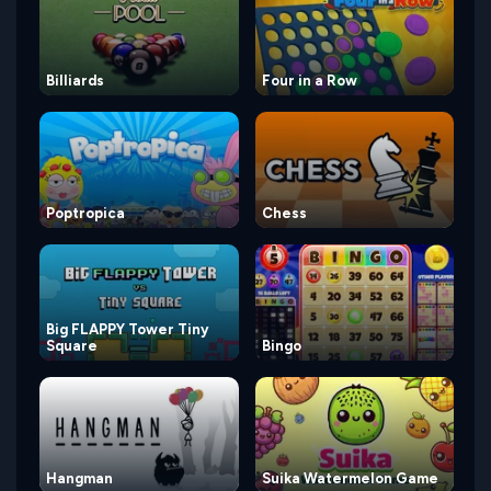
Billiards
Four in a Row
Poptropica
Chess
Big FLAPPY Tower Tiny
Square
Bingo
Hangman
Suika Watermelon Game