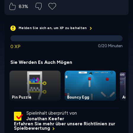
83%
Melden Sie sich an, um XP zu behalten
0 XP
0/20 Minuten
Sie Werden Es Auch Mögen
Pin Puzzle
Bouncy Egg
Autob
Spielinhalt überprüft von
Jonathan Keefer
Erfahren Sie mehr über unsere Richtlinien zur
Spielbewertung