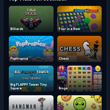
Billiards
Four in a Row
Poptropica
Chess
Big FLAPPY Tower Tiny
Square
Bingo