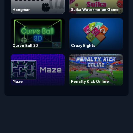
Hangman
Suika Watermelon Game
Curve Ball 3D
Crazy Eights
Maze
Penalty Kick Online