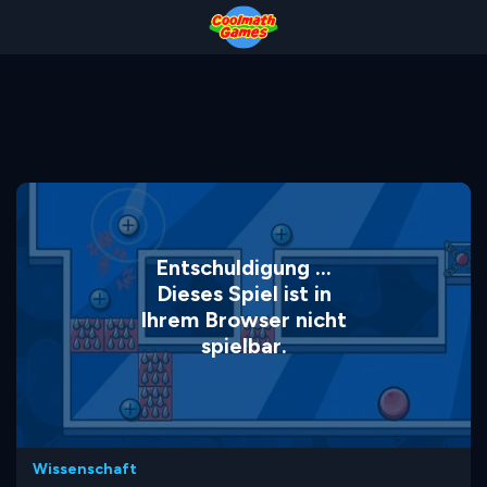
Skip
Skip
Skip
Skip
to
to
to
to
Top
Navigation
Main
Footer
of
Content
Page
Entschuldigung ...
Dieses Spiel ist in
Ihrem Browser nicht
spielbar.
Wissenschaft