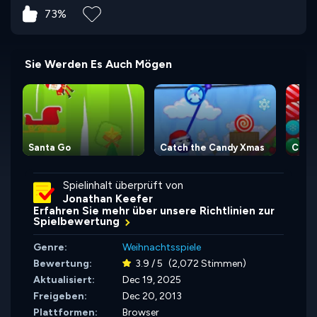
73%
Sie Werden Es Auch Mögen
Santa Go
Catch the Candy Xmas
Chri
Spielinhalt überprüft von
Jonathan Keefer
Erfahren Sie mehr über unsere Richtlinien zur
Spielbewertung
Genre:
Weihnachtsspiele
Bewertung:
3.9 / 5
(2,072 Stimmen)
Aktualisiert:
Dec 19, 2025
Freigeben:
Dec 20, 2013
Plattformen:
Browser