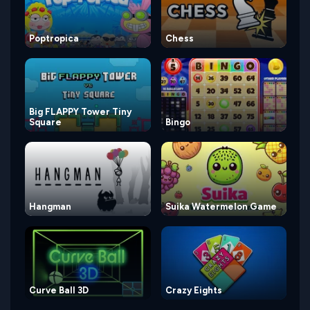
Poptropica
Chess
Big FLAPPY Tower Tiny
Square
Bingo
Hangman
Suika Watermelon Game
Curve Ball 3D
Crazy Eights